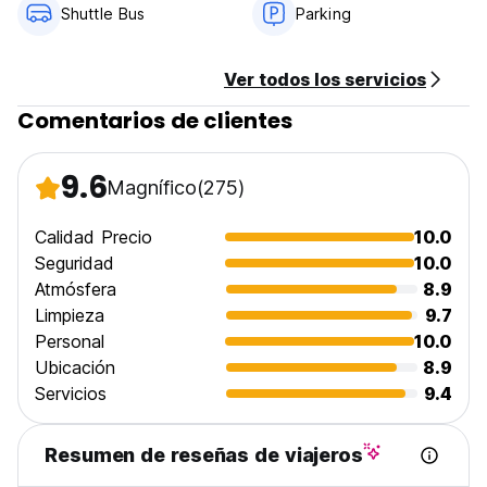
Shuttle Bus
Parking
Política de cancelación: 1 día antes de la llegada.
Check In: ​​2.00 pm
Ver todos los servicios
Salida: 12.00 pm
Comentarios de clientes
Método de pago a la llegada: sólo en efectivo!
9.6
El desayuno está incluido.
Magnífico
(275)
Los impuestos están incluidos.
Calidad Precio
10.0
Las familias con niños son bienvenidas.
Seguridad
10.0
No hay drogas permitidas en el hostal y en nuestra
Atmósfera
8.9
propiedad.
Limpieza
9.7
Personal
10.0
Ubicación
8.9
Servicios
9.4
Resumen de reseñas de viajeros