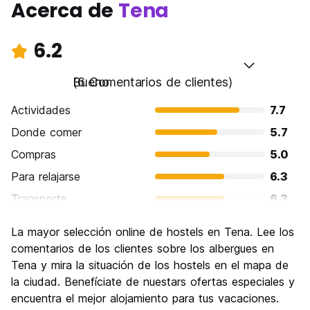
Acerca de
Tena
6.2
Bueno
(6 Comentarios de clientes)
Actividades
7.7
Donde comer
5.7
Compras
5.0
Para relajarse
6.3
Transporte
6.3
Visita de lugares de interés
6.3
La mayor selección online de hostels en Tena. Lee los
Cultura
6.3
comentarios de los clientes sobre los albergues en
Fiesta
Tena y mira la situación de los hostels en el mapa de
5.7
la ciudad. Benefíciate de nuestars ofertas especiales y
Calidad Precio
6.7
encuentra el mejor alojamiento para tus vacaciones.