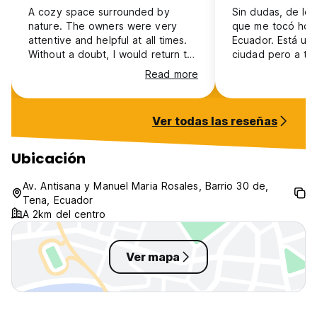
A cozy space surrounded by
Sin dudas, de los
nature. The owners were very
que me tocó ho
attentive and helpful at all times.
Ecuador. Está ubi
Without a doubt, I would return to
ciudad pero a ta
this place.
del centro, en la 
Read more
rodeada de árbol
que te hacen sent
misma. El desayu
Ver todas las reseñas
completísimo, de
frutas, jugos, caf
medialunas, dulc
Ubicación
revueltos. Los se
excelentes, las 
Av. Antisana y Manuel Maria Rosales, Barrio 30 de,
fuertes y calient
Tena, Ecuador
en la planta alta
A 2km del centro
la atención y atm
Ver mapa