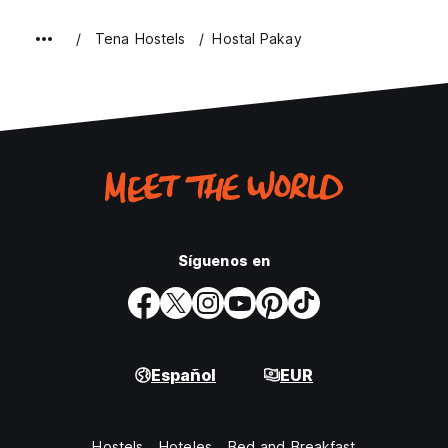
Tena Hostels
Hostal Pakay
Síguenos en
Español
EUR
Hostels
Hoteles
Bed and Breakfast