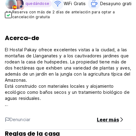
WiFi Gratis
Desayuno gratis
quedándose
Reserva con más de 2 días de antelación para optar a
cancelación gratuita
Acerca-de
El Hostal Pakay ofrece excelentes vistas a la ciudad, a las
montañas de Llanganates y a los cautivadores jardines que
rodean la casa de huéspedes. La propiedad tiene más de
dos hectáreas que exhiben una variedad de plantas y aves,
además de un jardín en la jungla con la agricultura típica del
Amazonas.
Está construido con materiales locales y alojamiento
ecológico como baños secos y un tratamiento biológico de
aguas residuales.
Ofrecemos:
Habitaciones privadas y compartidas disponibles
Leer más
Denunciar
Desayuno incluido
Agua caliente
Reglas de la casa
Hamacas