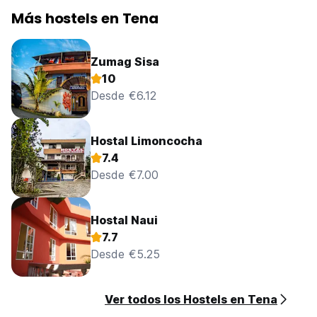
Más hostels en Tena
Zumag Sisa
10
Desde €6.12
Hostal Limoncocha
7.4
Desde €7.00
Hostal Naui
7.7
Desde €5.25
Ver todos los Hostels en Tena