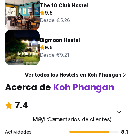
The 10 Club Hostel
9.5
Desde €5.26
Bigmoon Hostel
9.5
Desde €9.21
Ver todos los Hostels en Koh Phangan
Acerca de
Koh Phangan
7.4
Muy bueno
(393 Comentarios de clientes)
Actividades
8.1