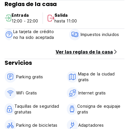
Reglas de la casa
Los visitantes pueden relajarse en el salón de relajación
Entrada
Salida
chill out, completamente equipado con cable TV, o
12:00 - 22:00
hasta 11:00
encontrarse con amigos y familiares para hablar en privado.
La conexión Wi-Fi está disponible en todo el hostel. Hay
La tarjeta de crédito
una cocina self-service, donde los visitantes pueden
Impuestos incluidos
no ha sido aceptada
prepararse una comida hearty o un snack rápido. Además,
muchas tours y tickets disponibles para comprar a través
del hostel. (Auto-translated from original language)
Ver las reglas de la casa
Servicios
Mapa de la ciudad
Parking gratis
gratis
WiFi Gratis
Internet gratis
Taquillas de seguridad
Consigna de equipaje
gratuitas
gratis
Parking de bicicletas
Adaptadores