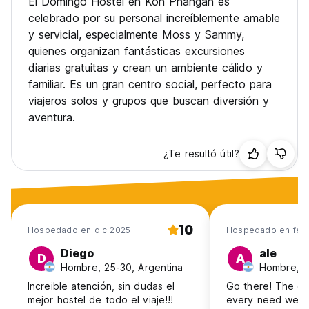
El Domingo Hostel en Koh Phangan es
celebrado por su personal increíblemente amable
y servicial, especialmente Moss y Sammy,
quienes organizan fantásticas excursiones
diarias gratuitas y crean un ambiente cálido y
familiar. Es un gran centro social, perfecto para
viajeros solos y grupos que buscan diversión y
aventura.
¿Te resultó útil?
10
Hospedado en dic 2025
Hospedado en feb
Diego
ale
D
A
Hombre, 25-30, Argentina
Hombre, 2
Increible atención, sin dudas el
Go there! The o
mejor hostel de todo el viaje!!!
every need we h