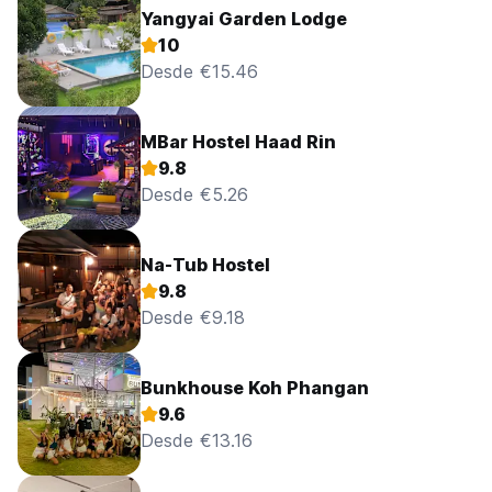
Yangyai Garden Lodge
10
Desde €15.46
MBar Hostel Haad Rin
9.8
Desde €5.26
Na-Tub Hostel
9.8
Desde €9.18
Bunkhouse Koh Phangan
9.6
Desde €13.16