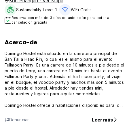
Koh Phangan · Ver Mapa
Sustainability Level 1
WiFi Gratis
Reserva con más de 3 días de antelación para optar a
cancelación gratuita
Acerca-de
Domingo Hostel está situado en la carretera principal de
Ban Tai a Haad Rin, lo cual es el mismo para el evento
Fullmoon Party. Es una carrera de 10 minutos a pie desde el
puerto de ferry, una carrera de 10 minutos hasta el evento
Fullmoon Party y una . Además, el half moon party, el viaje
en el bosque, el voodoo party y muchos más son 5 minutos
a pie desde el hostel. Alrededor hay tiendas mini,
restaurantes y lugares para alquilar motocicletas.
Domingo Hostel ofrece 3 habitaciones disponibles para los
visitantes para elegir: 3 dormitorios compartidos. 2 de los
dormitorios compartidos están con 8 camas y están
Leer más
Denunciar
aireadas, con un balcón en cada uno. El último dormitorio es
un dormitorio de 6 camas con una ventana.