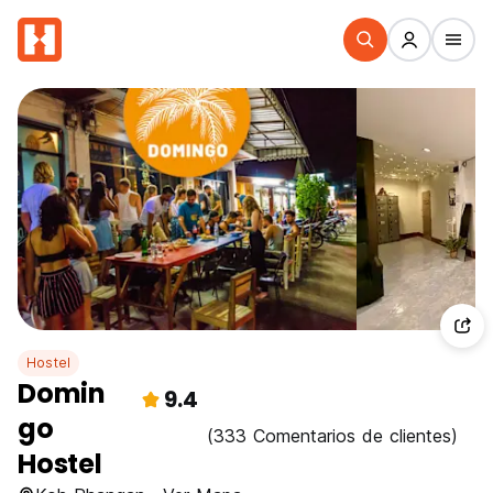
Hostel
Domin
9.4
go
(333 Comentarios de clientes)
Hostel