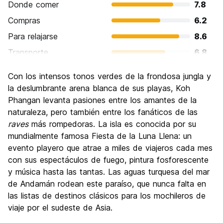
Donde comer
7.8
Compras
6.2
Para relajarse
8.6
Transporte
6.8
Visita de lugares de interés
6.8
Con los intensos tonos verdes de la frondosa jungla y
Cultura
6.1
la deslumbrante arena blanca de sus playas, Koh
Fiesta
Phangan levanta pasiones entre los amantes de la
9.2
naturaleza, pero también entre los fanáticos de las
Calidad Precio
7.3
raves
más rompedoras. La isla es conocida por su
mundialmente famosa Fiesta de la Luna Llena: un
evento playero que atrae a miles de viajeros cada mes
con sus espectáculos de fuego, pintura fosforescente
y música hasta las tantas. Las aguas turquesa del mar
de Andamán rodean este paraíso, que nunca falta en
las listas de destinos clásicos para los mochileros de
viaje por el sudeste de Asia.