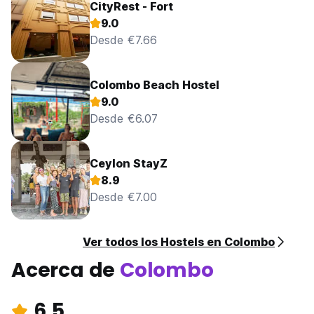
CityRest - Fort
9.0
Desde €7.66
Colombo Beach Hostel
9.0
Desde €6.07
Ceylon StayZ
8.9
Desde €7.00
Ver todos los Hostels en Colombo
Acerca de
Colombo
6.5