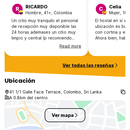
RICARDO
Celia
R
C
Hombre, 41+, Colombia
Mujer, 18-
Un citio muy tranquilo el personal
El hostal en sí es
de recepción muy disponible las
ubicación es bue
24 horas ademases un citio muy
con cortina y en
limpio y central lp recomiendo
Ahora bien, habí
100%
habitación solo 
Read more
cuando llegué ha
mi habitación, p
dijeron que habí
Ver todas las reseñas
cambio de planes
preguntar al res
estábamos ahí. Po
Ubicación
quise hacer la co
cobraron 500r po
41 1/1 Galle Face Terrace, Colombo, Sri Lanka
bien (un poco car
A 0.8km del centro
que ni te lo secan
secarla tenías q
por kg
Ver mapa