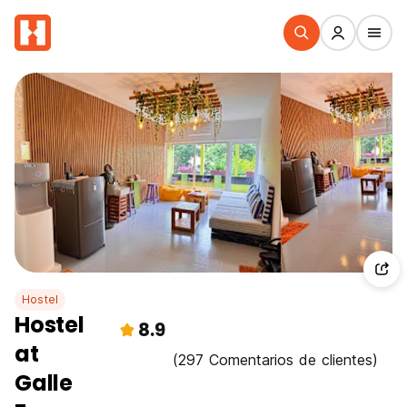
Hostel
Hostel
8.9
at
(297 Comentarios de clientes)
Galle