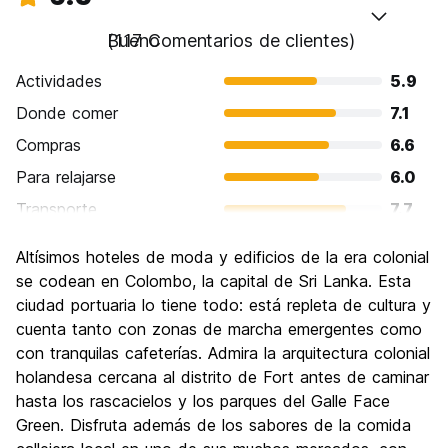
Bueno
(117 Comentarios de clientes)
Actividades
5.9
Donde comer
7.1
Compras
6.6
Para relajarse
6.0
Transporte
7.7
Visita de lugares de interés
6.2
Altísimos hoteles de moda y edificios de la era colonial
Cultura
6.8
se codean en Colombo, la capital de Sri Lanka. Esta
Fiesta
ciudad portuaria lo tiene todo: está repleta de cultura y
5.7
cuenta tanto con zonas de marcha emergentes como
Calidad Precio
6.9
con tranquilas cafeterías. Admira la arquitectura colonial
holandesa cercana al distrito de Fort antes de caminar
hasta los rascacielos y los parques del Galle Face
Green. Disfruta además de los sabores de la comida