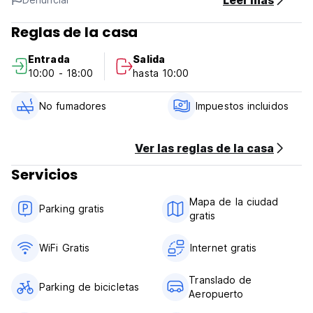
Leer más
tiene bungalows privados, ventiladores y dormitorios con
aire acondicionado, cocinas y una variedad de áreas
Reglas de la casa
relajadas, con bolsas de frijoles. (Auto-translated from
original language)
Entrada
Salida
10:00 - 18:00
hasta 10:00
No fumadores
Impuestos incluidos
Ver las reglas de la casa
Servicios
Mapa de la ciudad
Parking gratis
gratis
WiFi Gratis
Internet gratis
Translado de
Parking de bicicletas
Aeropuerto