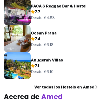
PACA'S Reggae Bar & Hostel
7.7
Desde €4.88
Ocean Prana
7.4
Desde €6.18
Anugerah Villas
7.1
Desde €6.10
Ver todos los Hostels en Amed
Acerca de
Amed