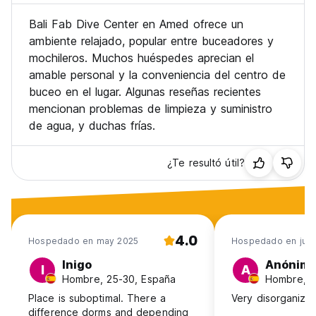
Bali Fab Dive Center en Amed ofrece un
ambiente relajado, popular entre buceadores y
mochileros. Muchos huéspedes aprecian el
amable personal y la conveniencia del centro de
buceo en el lugar. Algunas reseñas recientes
mencionan problemas de limpieza y suministro
de agua, y duchas frías.
¿Te resultó útil?
4.0
Hospedado en may 2025
Hospedado en jul 
Inigo
Anónim
I
A
Hombre, 25-30, España
Hombre, 1
Place is suboptimal. There a
Very disorganize
difference dorms and depending