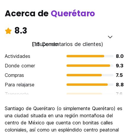
Acerca de
Querétaro
8.3
Estupendo
(16 Comentarios de clientes)
Actividades
8.0
Donde comer
9.3
Compras
7.5
Para relajarse
8.8
Transporte
7.6
Visita de lugares de interés
8.8
Santiago de Querétaro (o simplemente Querétaro) es
Cultura
9.1
una ciudad situada en una región montañosa del
Fiesta
centro de México que cuenta con bonitas calles
7.4
coloniales, así como un espléndido centro peatonal
Calidad Precio
8.3