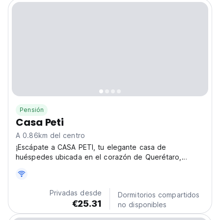
Pensión
Casa Peti
A 0.86km del centro
¡Escápate a CASA PETI, tu elegante casa de
huéspedes ubicada en el corazón de Querétaro,
México! Experimenta la vibrante cultura y el encanto
de esta histórica ciudad desde nuestro acogedor y
acogedor refugio. Imagínate paseando por las
Privadas desde
Dormitorios compartidos
coloridas calles,...
€25.31
no disponibles