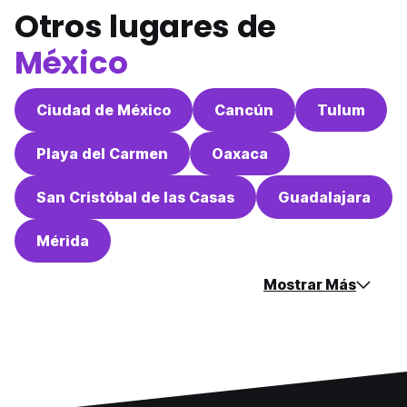
Otros lugares de
México
Ciudad de México
Cancún
Tulum
Playa del Carmen
Oaxaca
San Cristóbal de las Casas
Guadalajara
Mérida
Mostrar Más