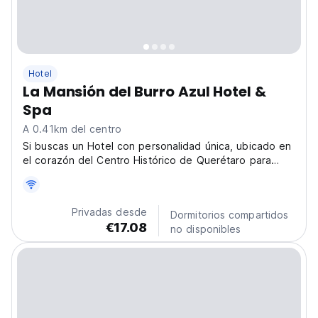
Hotel
La Mansión del Burro Azul Hotel &
Spa
A 0.41km del centro
Si buscas un Hotel con personalidad única, ubicado en
el corazón del Centro Histórico de Querétaro para
poder explorar y caminar a las bellísimas plazas, cafés,
restaurantes, museos, tiendas y eventos, tours y
disfrutar de nuestro SPA... La Mansión del Burro...
Privadas desde
Dormitorios compartidos
€17.08
no disponibles