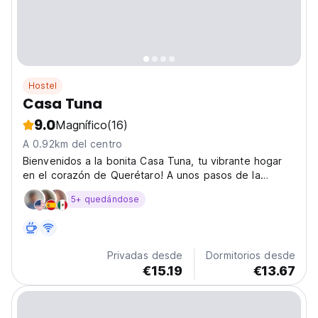
Hostel
Casa Tuna
9.0
Magnífico
(16)
A 0.92km del centro
Bienvenidos a la bonita Casa Tuna, tu vibrante hogar
en el corazón de Querétaro! A unos pasos de la
famosa iglesia de la Cruz, y de todo el centro
5+ quedándose
Histórico. Creada por viajeros y para viajeros, Casa
Tuna te ofrece una experiencia de hospedaje superior
donde...
Privadas desde
Dormitorios desde
€15.19
€13.67