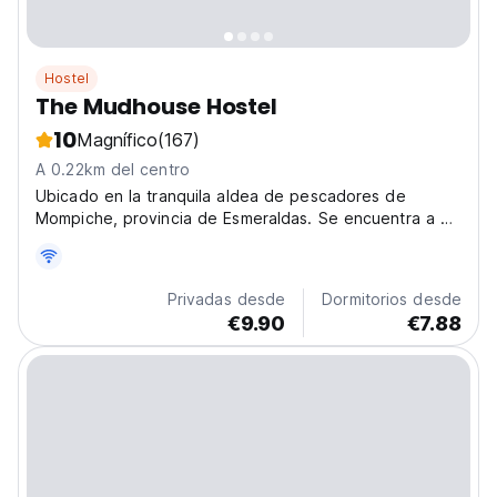
Hostel
The Mudhouse Hostel
10
Magnífico
(167)
A 0.22km del centro
Ubicado en la tranquila aldea de pescadores de
Mompiche, provincia de Esmeraldas. Se encuentra a 7
horas de Quito y a 2 horas de la ciudad de Esmeraldas
por tierra, ?f?cil acceso! El albergue Mud House es un
lugar ideal para disfrutar de las playas y los...
Privadas desde
Dormitorios desde
€9.90
€7.88