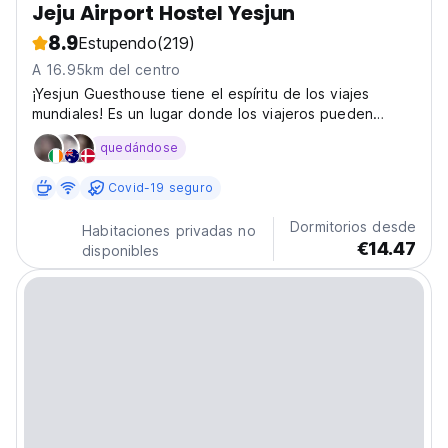
Jeju Airport Hostel Yesjun
8.9
Estupendo
(219)
A 16.95km del centro
¡Yesjun Guesthouse tiene el espíritu de los viajes
mundiales! Es un lugar donde los viajeros pueden
unirse y compartir sus historias, así como descansar
quedándose
antes de regresar a la aventura.
Covid-19 seguro
Dormitorios desde
Habitaciones privadas no
€14.47
disponibles