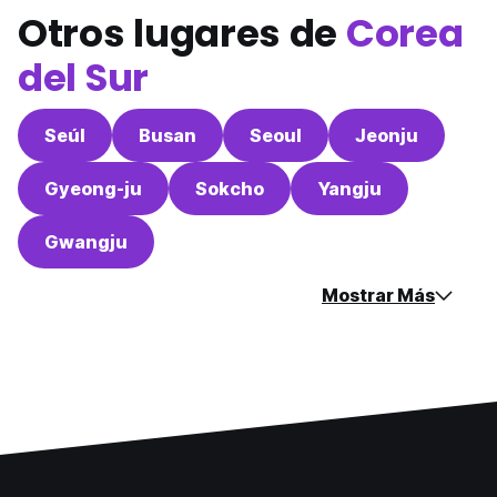
Otros lugares de
Corea
del Sur
Seúl
Busan
Seoul
Jeonju
Gyeong-ju
Sokcho
Yangju
Gwangju
Mostrar Más