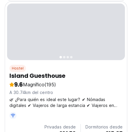
Hostel
Island Guesthouse
9.6
Magnífico
(195)
A 30.74km del centro
🌿 ¿Para quién es ideal este lugar? ✔ Nómadas
digitales ✔ Viajeros de larga estancia ✔ Viajeros en
solitario ✔ Escritores y personas creativas ✔ Amantes
de los animales ✔ Cualquier persona que necesite
descanso mental ✘ No es adecuado para viajeros que
Privadas desde
Dormitorios desde
buscan...