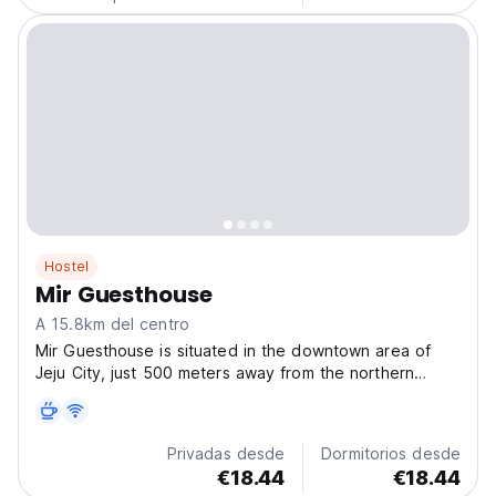
Hostel
Mir Guesthouse
A 15.8km del centro
Mir Guesthouse is situated in the downtown area of
Jeju City, just 500 meters away from the northern
shore of Jeju Island and the famous Yongduam (Dragon
Head Rock) . It is also conveniently located within a
10-minute drive from both Jeju Port and Jeju
Privadas desde
Dormitorios desde
International...
€18.44
€18.44