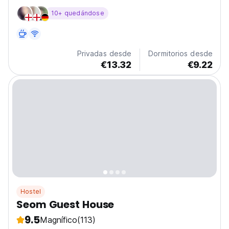
cómoda, agradable y memorable en el albergue.
10+ quedándose
Mantener instalaciones limpias es muy importante para
nosotros, por lo que tenemos especializados
Privadas desde
Dormitorios desde
€13.32
€9.22
Hostel
Seom Guest House
9.5
Magnífico
(113)