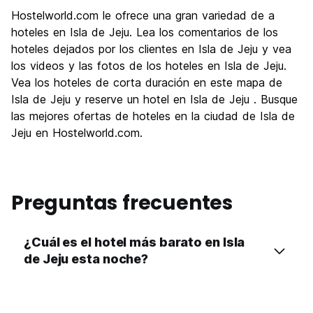
Visita de lugares de interés
9.2
Hostelworld.com le ofrece una gran variedad de a
Cultura
8.8
hoteles en Isla de Jeju. Lea los comentarios de los
Fiesta
hoteles dejados por los clientes en Isla de Jeju y vea
6.5
los videos y las fotos de los hoteles en Isla de Jeju.
Calidad Precio
8.3
Vea los hoteles de corta duración en este mapa de
Isla de Jeju y reserve un hotel en Isla de Jeju . Busque
las mejores ofertas de hoteles en la ciudad de Isla de
Jeju en Hostelworld.com.
Preguntas frecuentes
¿Cuál es el hotel más barato en Isla
de Jeju esta noche?