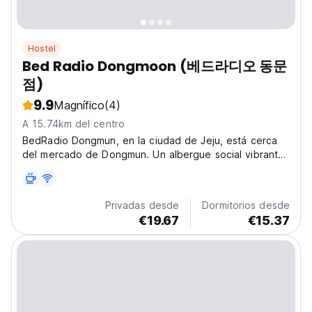
Hostel
Bed Radio Dongmoon (베드라디오 동문
점)
9.9
Magnífico
(4)
A 15.74km del centro
BedRadio Dongmun, en la ciudad de Jeju, está cerca
del mercado de Dongmun. Un albergue social vibrante,
perfecto para explorar la cultura local y las playas de
Jeju con otros viajeros. (Auto-translated from original
language)
Privadas desde
Dormitorios desde
€19.67
€15.37