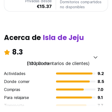
Privadas desde
Dormitorios compartidos
€15.37
no disponibles
Acerca de
Isla de Jeju
8.3
Estupendo
(100 Comentarios de clientes)
Actividades
9.2
Donde comer
8.5
Compras
7.0
Para relajarse
9.1
Transporte
7.7