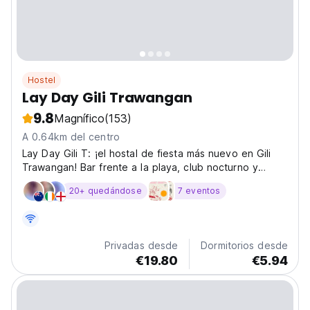
Hostel
Lay Day Gili Trawangan
9.8
Magnífico
(153)
A 0.64km del centro
Lay Day Gili T: ¡el hostal de fiesta más nuevo en Gili
Trawangan! Bar frente a la playa, club nocturno y
piscina, es uno de los mejores hostales para viajes
20+ quedándose
7 eventos
sociales y noches inolvidables. (Auto-translated from
original language)
Privadas desde
Dormitorios desde
€19.80
€5.94