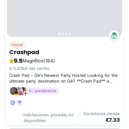
Hostel
Crashpad
9.5
Magnífico
(184)
A 0.42km del centro
Crash Pad – Gili’s Newest Party Hostel! Looking for the
ultimate party destination on Gili? **Crash Pad** is
where the fun begins! We’re a family-sized hostel
5+ quedándose
designed for those who want to connect, explore, and
live it up. Our comfy rooms are the perfect...
Dormitorios desde
Habitaciones privadas no
€7.33
disponibles