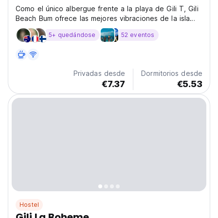
Como el único albergue frente a la playa de Gili T, Gili
Beach Bum ofrece las mejores vibraciones de la isla
con un bar en la piscina junto a la playa, amplias
5+ quedándose
52 eventos
habitaciones con aire acondicionado, desayuno gratis
y excelentes fiestas.
Privadas desde
Dormitorios desde
€7.37
€5.53
Hostel
Gili La Boheme