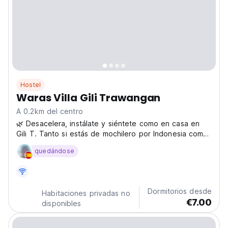
Hostel
Waras Villa Gili Trawangan
A 0.2km del centro
🌿 Desacelera, instálate y siéntete como en casa en
Gili T. Tanto si estás de mochilero por Indonesia como
si te tomas un descanso de la carretera, nuestro
quedándose
acogedor hostal isleño es tu refugio de paz en el
corazón de Gili Trawangan. Escondido justo al lado...
Dormitorios desde
Habitaciones privadas no
€7.00
disponibles