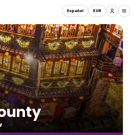
Español
EUR
ounty
y