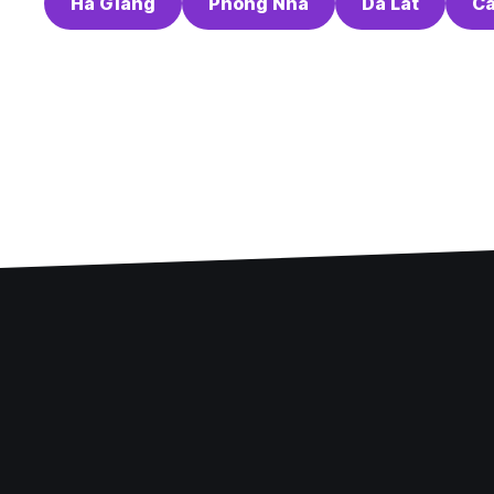
Ha Giang
Phong Nha
Da Lat
Ca