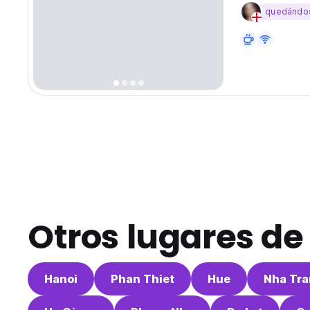
traditional V
quedándo
Vietnamese cu
Otros lugares d
Hanoi
Phan Thiet
Hue
Nha Tr