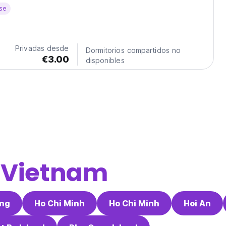
ietnamese bungalow while enjoying delicious homemade
se
isine. Each bungalow is accommodated with...
Privadas desde
Dormitorios compartidos no
€3.00
disponibles
e
Vietnam
ang
Ho Chi Minh
Ho Chi Minh
Hoi An