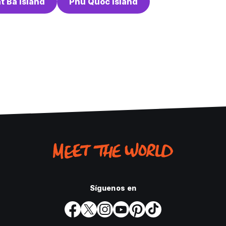
t Ba Island
Phu Quoc Island
Síguenos en