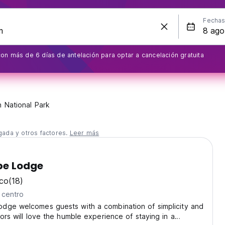
Fecha
on más de 6 días de antelación para optar a cancelación gratuita
n National Park
gada y otros factores.
Leer más
pe Lodge
ico
(18)
 centro
dge welcomes guests with a combination of simplicity and
tors will love the humble experience of staying in a