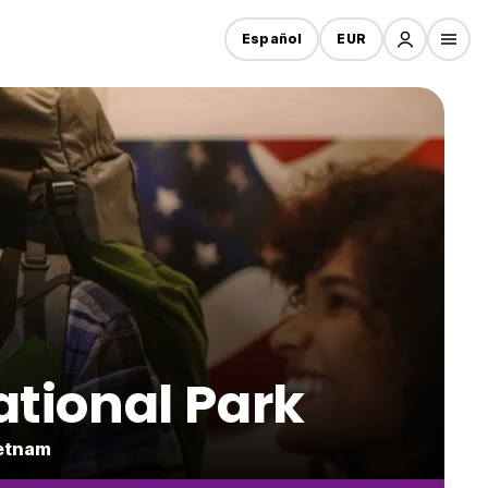
Español
EUR
ational Park
ietnam