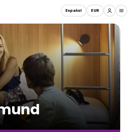
Español
EUR
rtmund