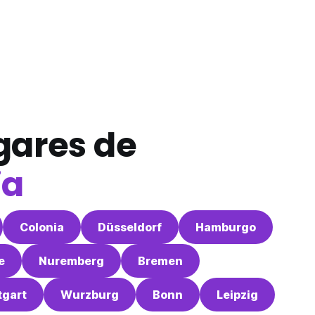
gares de
ia
Colonia
Düsseldorf
Hamburgo
e
Nuremberg
Bremen
tgart
Wurzburg
Bonn
Leipzig