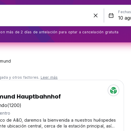
Fecha
on más de 2 días de antelación para optar a cancelación gratuita
tmund
gada y otros factores.
Leer más
mund Hauptbahnhof
ndo
(1200)
entro
ípico de A&O, daremos la bienvenida a nuestros huéspedes
te ubicación central, cerca de la estación principal, así