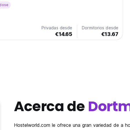
currida área comercial peatonal. Sin duda, esta ubicación
dose
soluto
Privadas desde
Dormitorios desde
€14.65
€13.67
Acerca de
Dort
Hostelworld.com le ofrece una gran variedad de a h