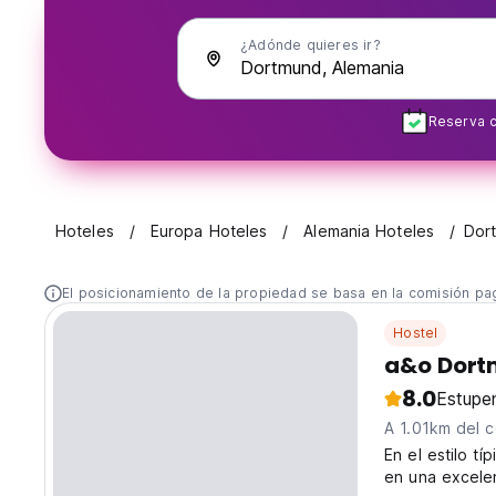
¿Adónde quieres ir?
Reserva c
Hoteles
Europa Hoteles
Alemania Hoteles
Dor
El posicionamiento de la propiedad se basa en la comisión pa
Hostel
a&o Dort
8.0
Estupe
A 1.01km del c
En el estilo t
en una excelen