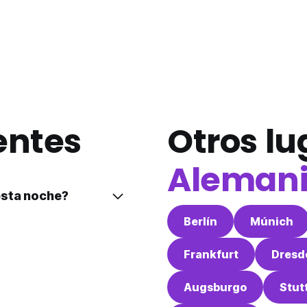
entes
Otros lu
Aleman
esta noche?
Berlín
Múnich
Frankfurt
Dresd
Augsburgo
Stut