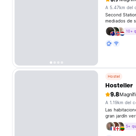
A 5.47km del 
Second Statio
mediados de si
implementados
10+ 
Hostel
Hosteller
9.8
Magníf
A 1.19km del c
Las habitacion
gran jardín ve
Bled.
5+ q