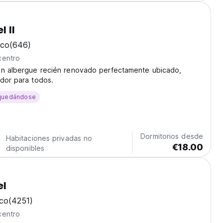
l II
ico
(646)
centro
un albergue recién renovado perfectamente ubicado,
dor para todos.
quedándose
Dormitorios desde
Habitaciones privadas no
€18.00
disponibles
el
ico
(4251)
centro