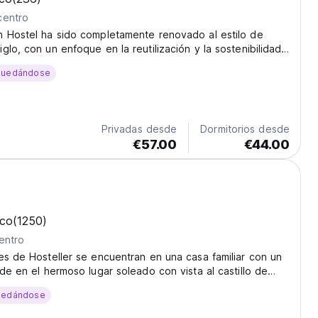
centro
n Hostel ha sido completamente renovado al estilo de
glo, con un enfoque en la reutilización y la sostenibilidad
 en estrecha conexión con la comunidad local.
quedándose
Privadas desde
Dormitorios desde
€57.00
€44.00
ico
(1250)
entro
es de Hosteller se encuentran en una casa familiar con un
rde en el hermoso lugar soleado con vista al castillo de
uedándose