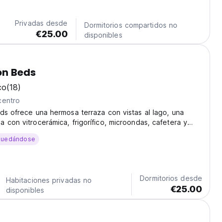
Privadas desde
Dormitorios compartidos no
€25.00
disponibles
on Beds
co
(18)
centro
ds ofrece una hermosa terraza con vistas al lago, una
 con vitrocerámica, frigorífico, microondas, cafetera y
amiento necesario para una buena comida y un comedor
quedándose
, comer y socializar.
Dormitorios desde
Habitaciones privadas no
€25.00
disponibles