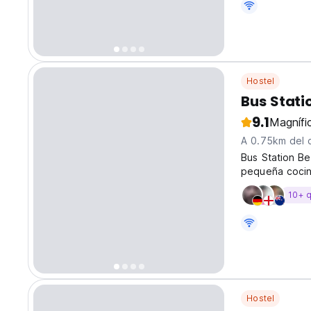
Hostel
Bus Stati
9.1
Magnífi
A 0.75km del 
Bus Station Be
pequeña cocina
todo el equip
10+ 
donde sentarse
Hostel