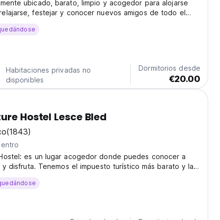
mente ubicado, barato, limpio y acogedor para alojarse
elajarse, festejar y conocer nuevos amigos de todo el
quedándose
Dormitorios desde
Habitaciones privadas no
€20.00
disponibles
ure Hostel Lesce Bled
co
(1843)
centro
Hostel: es un lugar acogedor donde puedes conocer a
e y disfruta. Tenemos el impuesto turístico más barato y la
 de actividades de aventura para reservar con nosotros!
quedándose