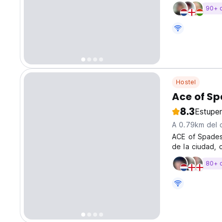
autobuses (Bl
90+ 
Hostel
Ace of Sp
8.3
Estupe
A 0.79km del 
ACE of Spades
de la ciudad, 
principal.
80+ 