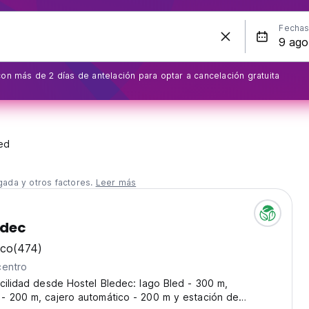
Fecha
on más de 2 días de antelación para optar a cancelación gratuita
ed
gada y otros factores.
Leer más
edec
ico
(474)
centro
cilidad desde Hostel Bledec: lago Bled - 300 m,
- 200 m, cajero automático - 200 m y estación de