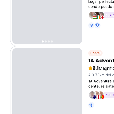
Lugar perfecta
donde puede r
mundo.
50+ 
Hostel
1A Advent
9.1
Magnífi
A 3.73km del 
1A Adventure 
gente, relájat
lista completa
60+ 