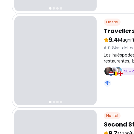
Hostel
Traveller
9.4
Magníf
A 0.8km del c
Los huéspedes 
restaurantes, 
albergue.
50+ 
Hostel
Second St
9.7
Magníf