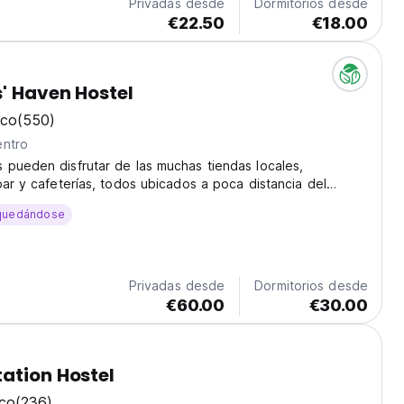
Privadas desde
Dormitorios desde
€22.50
€18.00
s' Haven Hostel
ico
(550)
entro
pueden disfrutar de las muchas tiendas locales,
bar y cafeterías, todos ubicados a poca distancia del
quedándose
Privadas desde
Dormitorios desde
€60.00
€30.00
ation Hostel
ico
(236)