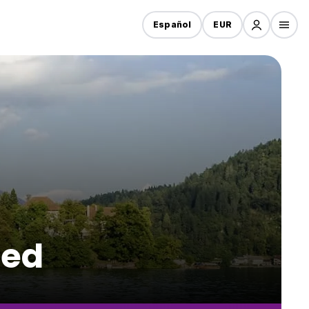
Español
EUR
led