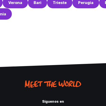
Verona
Bari
Trieste
Perugia
nia
Síguenos en