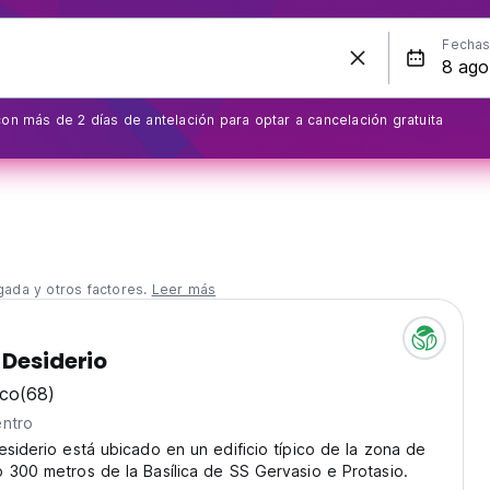
Fecha
on más de 2 días de antelación para optar a cancelación gratuita
gada y otros factores.
Leer más
 Desiderio
ico
(68)
entro
esiderio está ubicado en un edificio típico de la zona de
 300 metros de la Basílica de SS Gervasio e Protasio.