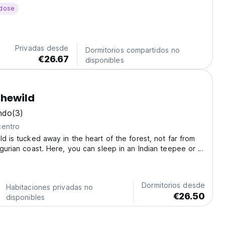
dose
Privadas desde
Dormitorios compartidos no
€26.67
disponibles
hewild
ndo
(3)
centro
ld is tucked away in the heart of the forest, not far from
igurian coast. Here, you can sleep in an Indian teepee or a
lk through the woods, volunteer in the garden, enjoy a
at a long table, exchange...
Dormitorios desde
Habitaciones privadas no
€26.50
disponibles