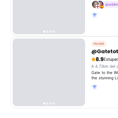
quedán
Hostel
@Gatetot
8.9
Estupe
A 4.72km del 
Gate to the Wi
the stunning L
hippie van, wa
shared dinner 