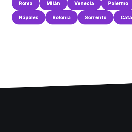
Roma
Milán
Venecia
Palermo
Nápoles
Bolonia
Sorrento
Cata