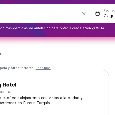
Fecha
on más de 2 días de antelación para optar a cancelación gratuita
ur
gada y otros factores.
Leer más
 Hotel
centro
otel ofrece alojamiento con vistas a la ciudad y
odernas en Burdur, Turquía.