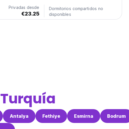
Privadas desde
Dormitorios compartidos no
€23.25
disponibles
e
Turquía
Antalya
Fethiye
Esmirna
Bodrum