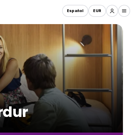
Español
EUR
rdur