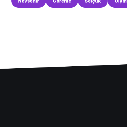
Nevsehir
Goreme
Selçuk
Olym