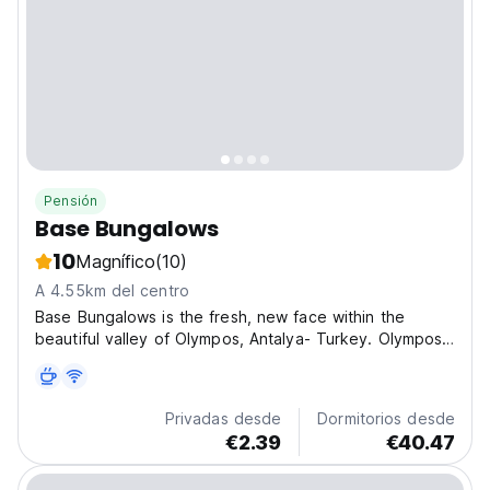
Pensión
Base Bungalows
10
Magnífico
(10)
A 4.55km del centro
Base Bungalows is the fresh, new face within the
beautiful valley of Olympos, Antalya- Turkey. Olympos
where the river of the valley meets the beautiful
Mediterranean sea. We are a young, fun family with
Australian roots and want to offer our guest the best...
Privadas desde
Dormitorios desde
€2.39
€40.47