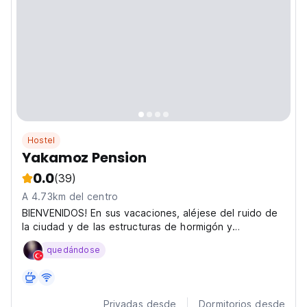
Hostel
Yakamoz Pension
0.0
(39)
A 4.73km del centro
BIENVENIDOS! En sus vacaciones, aléjese del ruido de
la ciudad y de las estructuras de hormigón y
entréguese a la naturaleza, a las casas de árboles de
quedándose
Olympos. Los bungalows de dos y tres personas tienen
todo lo que necesita para dormir cómodamente. Hay...
Privadas desde
Dormitorios desde