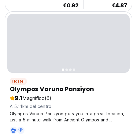
€0.92
€4.87
Hostel
Olympos Varuna Pansiyon
9.1
Magnífico
(6)
A 5.11km del centro
Olympos Varuna Pansiyon puts you in a great location,
just a 5-minute walk from Ancient Olympos and
Olympos Beach. This charming hostel offers a relaxed
atmosphere with spacious common areas, a lush