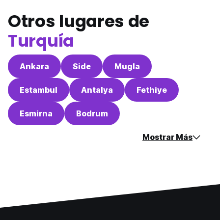
Otros lugares de
Turquía
Ankara
Side
Mugla
Estambul
Antalya
Fethiye
Esmirna
Bodrum
Mostrar Más