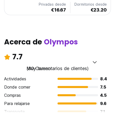
garden, and a welcoming social vibe. Guests can enjoy
Privadas desde
Dormitorios desde
delicious...
€16.67
€23.20
Acerca de
Olympos
7.7
Muy bueno
(80 Comentarios de clientes)
Actividades
8.4
Donde comer
7.5
Compras
4.5
Para relajarse
9.6
Transporte
7.1