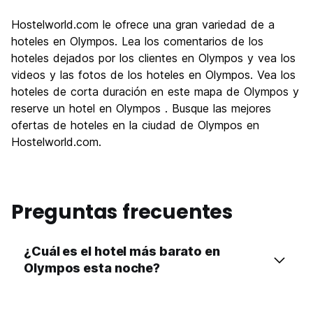
Visita de lugares de interés
8.2
Hostelworld.com le ofrece una gran variedad de a
Cultura
8.0
hoteles en Olympos. Lea los comentarios de los
Fiesta
hoteles dejados por los clientes en Olympos y vea los
6.9
videos y las fotos de los hoteles en Olympos. Vea los
Calidad Precio
9.3
hoteles de corta duración en este mapa de Olympos y
reserve un hotel en Olympos . Busque las mejores
ofertas de hoteles en la ciudad de Olympos en
Hostelworld.com.
Preguntas frecuentes
¿Cuál es el hotel más barato en
Olympos esta noche?