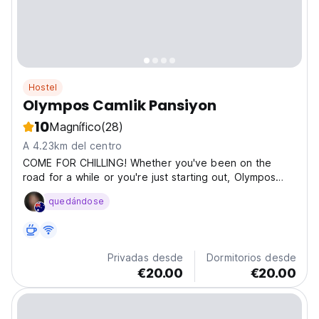
Hostel
Olympos Camlik Pansiyon
10
Magnífico
(28)
A 4.23km del centro
COME FOR CHILLING! Whether you've been on the
road for a while or you're just starting out, Olympos
Camlik Pansiyon is the perfect place to chill out. So
quedándose
kick back, relax and let us take care of the rest.
Breakfast included FREE. Our cosy orange grove is...
Privadas desde
Dormitorios desde
€20.00
€20.00