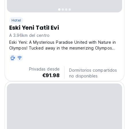
Hotel
Eski Yeni Tatil Evi
A 3.96km del centro
Eski Yeni: A Mysterious Paradise United with Nature in
Olympos! Tucked away in the mesmerizing Olympos
region of Antalya, Eski Yeni is more than just a place—
it's an extraordinary fusion of nature’s serene beauty
and the whispers of ancient history. Imagine...
Privadas desde
Dormitorios compartidos
€91.98
no disponibles