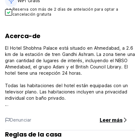
WiFi Gratis
Reserva con más de 2 días de antelación para optar a
cancelación gratuita
Acerca-de
El Hotel Shobhna Palace está situado en Ahmedabad, a 2.6
km de la estación de tren Gandhi Ashram. La zona tiene una
gran cantidad de lugares de interés, incluyendo el NBSO
Ahmedabad, el grupo Adani y el British Council Library. El
hotel tiene una recepción 24 horas.
Todas las habitaciones del hotel están equipadas con un
televisor plano. Las habitaciones incluyen una privacidad
individual con baño privado.
IIM está a 3.5 km del Hotel Shobhna Palace, mientras que el
Sardar Patel Stadium es a 6.8 km lejos. El aeropuerto más
Leer más
Denunciar
cercano es el Sardar Vallabhbhai Patel International Airport,
a 6.9 km de la estación de alojamiento.
Reglas de la casa