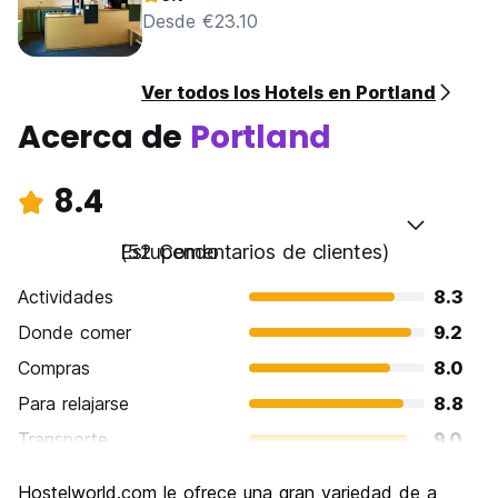
Desde €23.10
Ver todos los Hotels en Portland
Acerca de
Portland
8.4
Estupendo
(52 Comentarios de clientes)
Actividades
8.3
Donde comer
9.2
Compras
8.0
Para relajarse
8.8
Transporte
9.0
Visita de lugares de interés
7.7
Hostelworld.com le ofrece una gran variedad de a