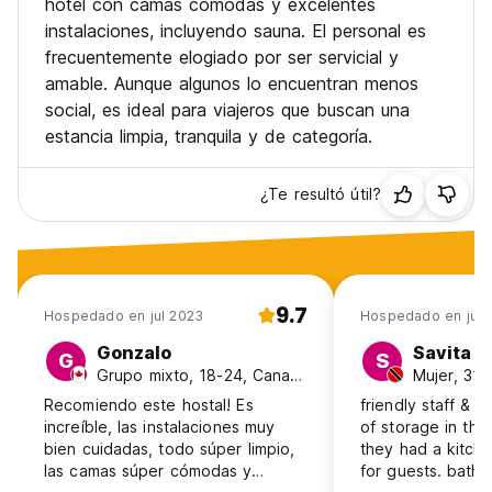
hotel con camas cómodas y excelentes
Debe tener 18 años para reservar una habitación, los niños
instalaciones, incluyendo sauna. El personal es
deben ir acompañados de un adulto, sin mascotas
frecuentemente elogiado por ser servicial y
Niño amigable
amable. Aunque algunos lo encuentran menos
De no fumadores
social, es ideal para viajeros que buscan una
La duración máxima de la estadía es de 10 días (Auto-
translated from original language)
estancia limpia, tranquila y de categoría.
¿Te resultó útil?
9.7
Hospedado en jul 2023
Hospedado en jul 
Gonzalo
Savita
G
S
Grupo mixto, 18-24, Canadá
Recomiendo este hostal! Es
friendly staff & g
increíble, las instalaciones muy
of storage in the
bien cuidadas, todo súper limpio,
they had a kitch
las camas súper cómodas y
for guests. bath