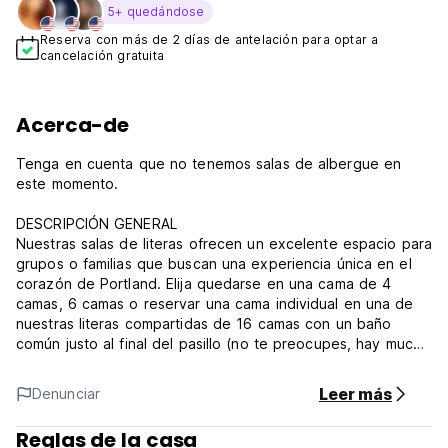
5+ quedándose
Reserva con más de 2 días de antelación para optar a
cancelación gratuita
Acerca-de
Tenga en cuenta que no tenemos salas de albergue en
este momento.
DESCRIPCIÓN GENERAL
Nuestras salas de literas ofrecen un excelente espacio para
grupos o familias que buscan una experiencia única en el
corazón de Portland. Elija quedarse en una cama de 4
camas, 6 camas o reservar una cama individual en una de
nuestras literas compartidas de 16 camas con un baño
común justo al final del pasillo (no te preocupes, hay mucho
en cada piso en cada piso. ).
Leer más
Denunciar
UBICACIÓN
Estamos a solo 10 millas del aeropuerto PDX y fácilmente
Reglas de la casa
accesible a través del transporte público. Encontrará Kex