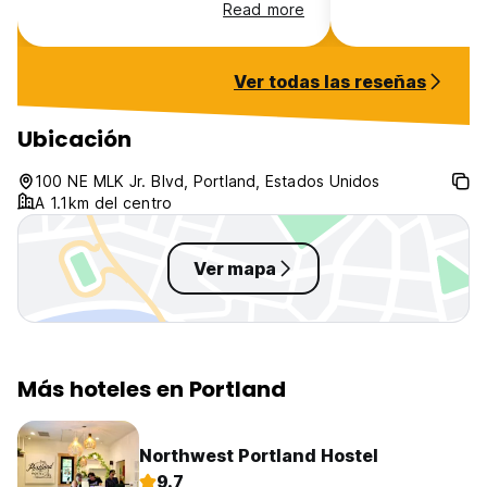
organizado. Piensan hasta en el
clogged up quick
Read more
último detalle! Volvería sin duda.
apparent reason 
to drain.
Ver todas las reseñas
Ubicación
100 NE MLK Jr. Blvd, Portland, Estados Unidos
A 1.1km del centro
Ver mapa
Más hoteles en Portland
Northwest Portland Hostel
9.7