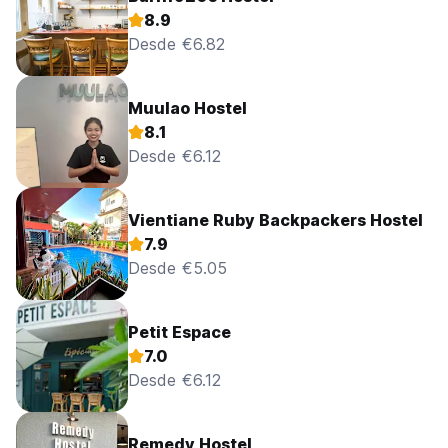
8.9
Desde €6.82
Muulao Hostel
8.1
Desde €6.12
Vientiane Ruby Backpackers Hostel
7.9
Desde €5.05
Petit Espace
7.0
Desde €6.12
Remedy Hostel