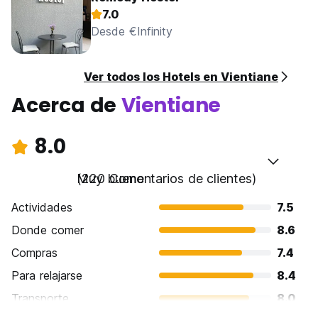
7.0
Desde €Infinity
Ver todos los Hotels en Vientiane
Acerca de
Vientiane
8.0
Muy bueno
(220 Comentarios de clientes)
Actividades
7.5
Donde comer
8.6
Compras
7.4
Para relajarse
8.4
Transporte
8.0