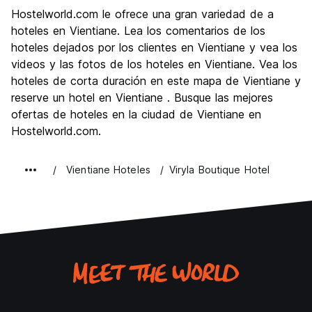
Visita de lugares de interés
7.9
Hostelworld.com le ofrece una gran variedad de a
Cultura
8.2
hoteles en Vientiane. Lea los comentarios de los
Fiesta
hoteles dejados por los clientes en Vientiane y vea los
7.4
videos y las fotos de los hoteles en Vientiane. Vea los
Calidad Precio
8.2
hoteles de corta duración en este mapa de Vientiane y
reserve un hotel en Vientiane . Busque las mejores
ofertas de hoteles en la ciudad de Vientiane en
Hostelworld.com.
Vientiane Hoteles
Viryla Boutique Hotel