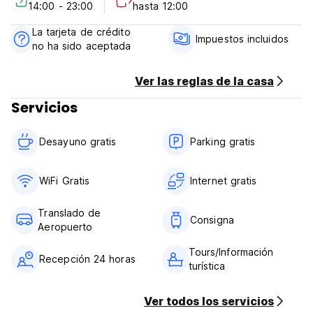
14:00 - 23:00
hasta 12:00
estancia relajada y sin stress. Los recomendaciones de
viaje, transferencias aéreas, carros de rental, y tours de
La tarjeta de crédito
compra podrán ser organizados on-site por el personal
Impuestos incluidos
no ha sido aceptada
profesional.
Las condiciones:
Política de cancelación: 3 días antes de la llegada. En caso
Ver las reglas de la casa
de una cancelación tardía o No Show, se le cobrará el
Servicios
primer día de su estancia.
Check-in desde 14:00 hasta 23:00.
Check-out antes de 12:00.
Desayuno gratis
Parking gratis
Reception 24 horas.
Impuestos incluidos.
Desayuno incluido.
WiFi Gratis
Internet gratis
No hay cierre de horario.
Infantil.
Translado de
No fumador. (Auto-translated from original language)
Consigna
Aeropuerto
Tours/Información
Recepción 24 horas
turística
Ver todos los servicios