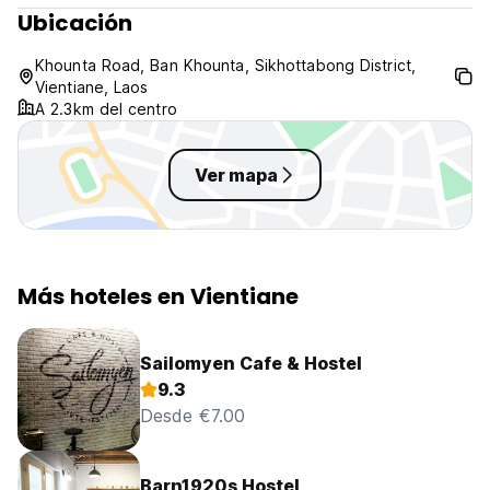
Ubicación
Khounta Road, Ban Khounta, Sikhottabong District,
Vientiane, Laos
A 2.3km del centro
Ver mapa
Más hoteles en Vientiane
Sailomyen Cafe & Hostel
9.3
Desde €7.00
Barn1920s Hostel