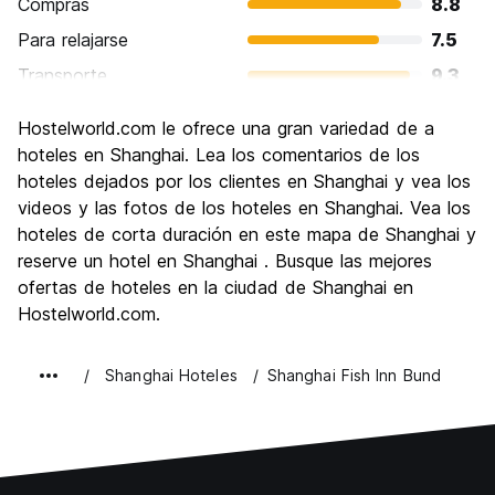
Compras
8.8
Para relajarse
7.5
Transporte
9.3
Visita de lugares de interés
8.4
Hostelworld.com le ofrece una gran variedad de a
Cultura
8.0
hoteles en Shanghai. Lea los comentarios de los
Fiesta
hoteles dejados por los clientes en Shanghai y vea los
8.4
videos y las fotos de los hoteles en Shanghai. Vea los
Calidad Precio
7.9
hoteles de corta duración en este mapa de Shanghai y
reserve un hotel en Shanghai . Busque las mejores
ofertas de hoteles en la ciudad de Shanghai en
Hostelworld.com.
Shanghai Hoteles
Shanghai Fish Inn Bund