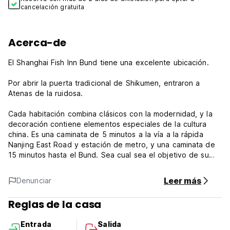
cancelación gratuita
Acerca-de
El Shanghai Fish Inn Bund tiene una excelente ubicación.
Por abrir la puerta tradicional de Shikumen, entraron a
Atenas de la ruidosa.
Cada habitación combina clásicos con la modernidad, y la
decoración contiene elementos especiales de la cultura
china. Es una caminata de 5 minutos a la vía a la rápida
Nanjing East Road y estación de metro, y una caminata de
15 minutos hasta el Bund. Sea cual sea el objetivo de su
viaje a Shanghai, Ziyuju podrá hacerlo único.
Leer más
Denunciar
Las habitaciones están equipadas con un escritorio de
trabajo, una cafetera eléctrica y un televisor cable. La baño
Reglas de la casa
privado tiene una ducha y toallas. El servicio de fax y
copias de documentos está disponible. Hay una estantería
Entrada
Salida
para equipaje en el 24-hora despacho frontal.