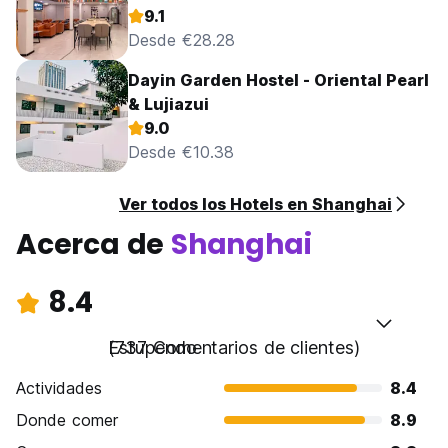
9.1
Desde €28.28
Dayin Garden Hostel - Oriental Pearl
& Lujiazui
9.0
Desde €10.38
Ver todos los Hotels en Shanghai
Acerca de
Shanghai
8.4
Estupendo
(737 Comentarios de clientes)
Actividades
8.4
Donde comer
8.9