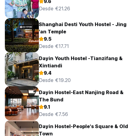
9.6
Desde €21.26
Shanghai Desti Youth Hostel - Jing
'an Temple
9.5
Desde €17.71
Dayin Youth Hostel -Tianzifang &
Xintiandi
9.4
Desde €19.20
Dayin Hostel-East Nanjing Road &
The Bund
9.1
Desde €7.56
Dayin Hostel-People's Square & Old
Town