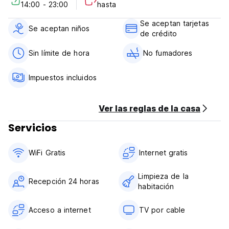
14:00 - 23:00
hasta
***Políticas de propiedad:
Se aceptan tarjetas
Policía de cancelación: Mínimo de 1 día de aviso para
Se aceptan niños
de crédito
cancelación, o pagar el primer balance de la noche de no
asistencia como multa de cancelación.
Sin límite de hora
No fumadores
Entrada a partir de 14:00 hasta 23:00.
Salida antes de 12:00.
Impuestos incluidos
Pago en el momento de la entrada por dinero y tarjeta.
Los impuestos incluidos.
El desayuno incluido.
Ver las reglas de la casa
No hay cierre de horario. (Auto-translated from original
language)
Servicios
WiFi Gratis
Internet gratis
Limpieza de la
Recepción 24 horas
habitación
Acceso a internet
TV por cable