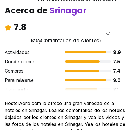
Acerca de
Srinagar
7.8
Muy bueno
(22 Comentarios de clientes)
Actividades
8.9
Donde comer
7.5
Compras
7.4
Para relajarse
9.0
Transporte
7.1
Visita de lugares de interés
9.1
Hostelworld.com le ofrece una gran variedad de a
Cultura
8.5
hoteles en Srinagar. Lea los comentarios de los hoteles
Fiesta
dejados por los clientes en Srinagar y vea los videos y
4.0
las fotos de los hoteles en Srinagar. Vea los hoteles de
Calidad Precio
8.5