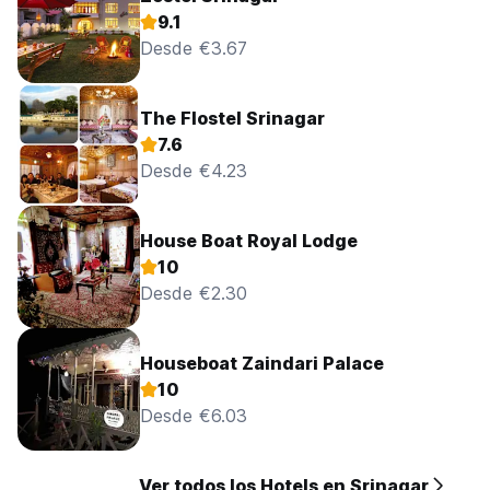
9.1
Desde €3.67
The Flostel Srinagar
7.6
Desde €4.23
House Boat Royal Lodge
10
Desde €2.30
Houseboat Zaindari Palace
10
Desde €6.03
Ver todos los Hotels en Srinagar