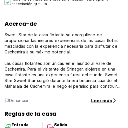
cancelación gratuita
Acerca-de
Sweet Star de la casa flotante se enorgullece de
proporcionar las mejores experiencias de las casas flotas
mezcladas con la experiencia necesaria para disfrutar de
Cachemira a su máximo potencial.
Las casas flotantes son únicas en el mundo al valle de
Cachemira. Para el visitante de Srinagar, alojarse en una
casa flotante es una experiencia fuera del mundo. Sweet
Star Sweet Star surgió durante la era británica cuando el
Maharaja de Cachemira le negó el permiso para construir
sobre tierras secas. Los ingeniosos británicos tomaron el
agua, viviendo en casas de casa adornadas. El estilo
Leer más
Denunciar
apenas ha cambiado desde la primera casa flotante
construida por el Sr. Conard en 1888 justo hasta los botes
Reglas de la casa
que se construyen hoy y desde entonces la casa flotante
se convierte en mascotas del turismo de Cachemira y se
Entrada
Salida
ganó el aclamación mundial.