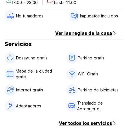
13:00 - 23:00
hasta 11:00
Si sus sueños incluyen una estadía en una casa flotante en
Cachemira, los martines pescadores se lanzan entre el loto
No fumadores
Impuestos incluidos
floreciente y las montañas nevadas que bordean el
horizonte y cada día concluyen por el atardecer de cobre
y oro, entonces imagínense en el río Jehlum. (Auto-
Ver las reglas de la casa
translated from original language)
Servicios
Desayuno gratis
Parking gratis
Mapa de la ciudad
WiFi Gratis
gratis
Internet gratis
Parking de bicicletas
Translado de
Adaptadores
Aeropuerto
Ver todos los servicios