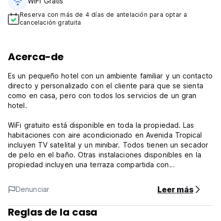
WiFi Gratis
Reserva con más de 4 días de antelación para optar a
cancelación gratuita
Acerca-de
Es un pequeño hotel con un ambiente familiar y un contacto
directo y personalizado con el cliente para que se sienta
como en casa, pero con todos los servicios de un gran
hotel.
WiFi gratuito está disponible en toda la propiedad. Las
habitaciones con aire acondicionado en Avenida Tropical
incluyen TV satelital y un minibar. Todos tienen un secador
de pelo en el baño. Otras instalaciones disponibles en la
propiedad incluyen una terraza compartida con
impresionantes vistas, tumbonas, duchas y 2 baños de spa.
También está disponible una recepción de 24 horas,
Leer más
Denunciar
incluido el almacenamiento de equipaje gratuito.
Reglas de la casa
¡Ofrece un ambiente familiar y contacto personalizado para