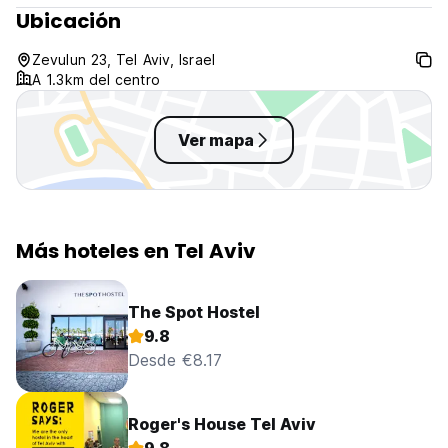
language)
Ubicación
Zevulun 23, Tel Aviv, Israel
A 1.3km del centro
Ver mapa
Más hoteles en Tel Aviv
The Spot Hostel
9.8
Desde €8.17
Roger's House Tel Aviv