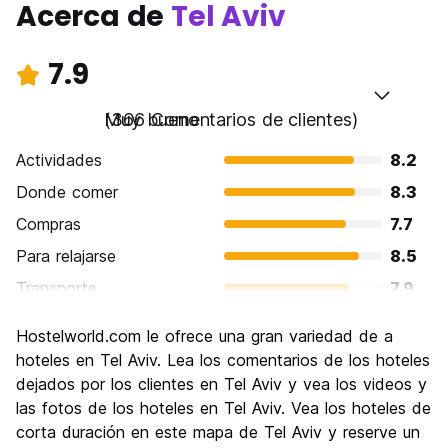
Acerca de
Tel Aviv
7.9
Muy bueno
(366 Comentarios de clientes)
Actividades
8.2
Donde comer
8.3
Compras
7.7
Para relajarse
8.5
Transporte
7.9
Visita de lugares de interés
7.7
Hostelworld.com le ofrece una gran variedad de a
Cultura
7.8
hoteles en Tel Aviv. Lea los comentarios de los hoteles
Fiesta
dejados por los clientes en Tel Aviv y vea los videos y
8.4
las fotos de los hoteles en Tel Aviv. Vea los hoteles de
Calidad Precio
6.6
corta duración en este mapa de Tel Aviv y reserve un