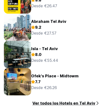
9.8
Desde €26.47
Abraham Tel Aviv
9.2
Desde €27.57
Isla - Tel Aviv
8.0
Desde €55.44
Ofek's Place - Midtowm
7.7
Desde €26.26
Ver todos los Hotels en Tel Aviv