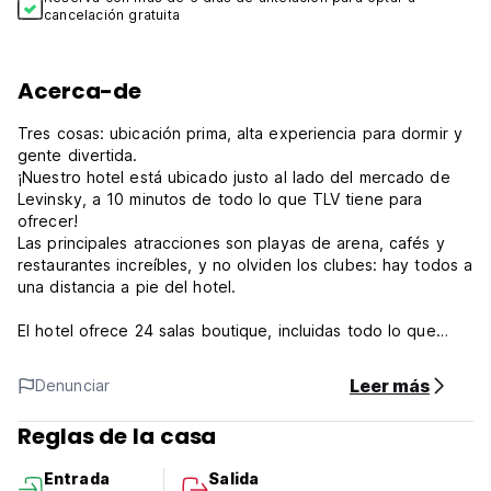
cancelación gratuita
Acerca-de
Tres cosas: ubicación prima, alta experiencia para dormir y
gente divertida.
¡Nuestro hotel está ubicado justo al lado del mercado de
Levinsky, a 10 minutos de todo lo que TLV tiene para
ofrecer!
Las principales atracciones son playas de arena, cafés y
restaurantes increíbles, y no olviden los clubes: hay todos a
una distancia a pie del hotel.
El hotel ofrece 24 salas boutique, incluidas todo lo que
necesita para una estancia agradable y cómoda. Las
habitaciones son adecuadas con una cama con clasificación
Leer más
Denunciar
superior de tamaño queen, una cocina con una máquina de
café y un kit de té, un baño grande, a luz y un ambiente
Reglas de la casa
acogedor.
El hotel ofrece WiFi de alta velocidad, una azotea
Entrada
Salida
compartida y un jardín compartido, donde puede pasar