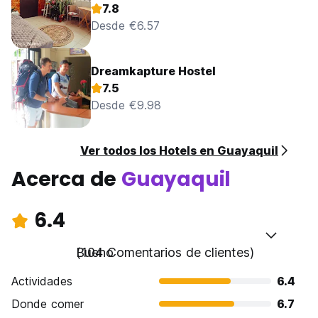
7.8
Desde €6.57
Dreamkapture Hostel
7.5
Desde €9.98
Ver todos los Hotels en Guayaquil
Acerca de
Guayaquil
6.4
Bueno
(104 Comentarios de clientes)
Actividades
6.4
Donde comer
6.7