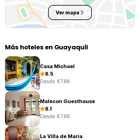
Ver mapa
Más hoteles en Guayaquil
Casa Michael
8.5
Desde €7.88
Malecon Guesthouse
8.1
Desde €7.88
La Villa de Maria