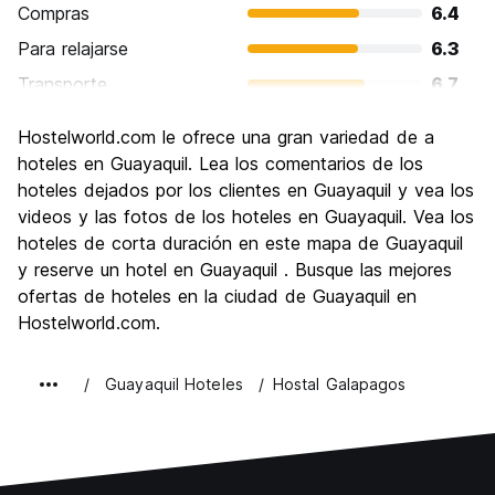
Compras
6.4
Para relajarse
6.3
Transporte
6.7
Visita de lugares de interés
6.5
Hostelworld.com le ofrece una gran variedad de a
Cultura
6.3
hoteles en Guayaquil. Lea los comentarios de los
Fiesta
hoteles dejados por los clientes en Guayaquil y vea los
6.0
videos y las fotos de los hoteles en Guayaquil. Vea los
Calidad Precio
6.4
hoteles de corta duración en este mapa de Guayaquil
y reserve un hotel en Guayaquil . Busque las mejores
ofertas de hoteles en la ciudad de Guayaquil en
Hostelworld.com.
Guayaquil Hoteles
Hostal Galapagos