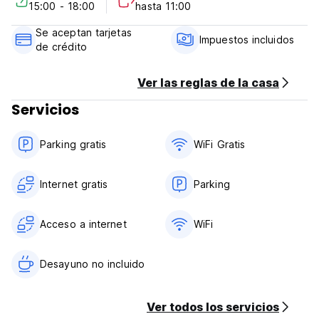
15:00 - 18:00
hasta 11:00
Manu Viajeros es un alojamiento rural, que permitirá al
Se aceptan tarjetas
turista tener una interacción muy cercana con la naturaleza,
Impuestos incluidos
de crédito
disfrutar de hermosos paisajes y el canto de los pájaros.
(Auto-translated from original language)
Ver las reglas de la casa
Servicios
Parking gratis
WiFi Gratis
Internet gratis
Parking
Acceso a internet
WiFi
Desayuno no incluido
Ver todos los servicios