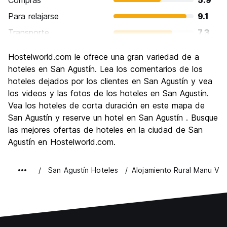
Compras
5.9
Para relajarse
9.1
Transporte
7.3
Visita de lugares de interés
9.4
Hostelworld.com le ofrece una gran variedad de a
Cultura
9.4
hoteles en San Agustín. Lea los comentarios de los
Fiesta
hoteles dejados por los clientes en San Agustín y vea
5.3
los videos y las fotos de los hoteles en San Agustín.
Calidad Precio
9.1
Vea los hoteles de corta duración en este mapa de
San Agustín y reserve un hotel en San Agustín . Busque
las mejores ofertas de hoteles en la ciudad de San
Agustín en Hostelworld.com.
San Agustín Hoteles
Alojamiento Rural Manu Via