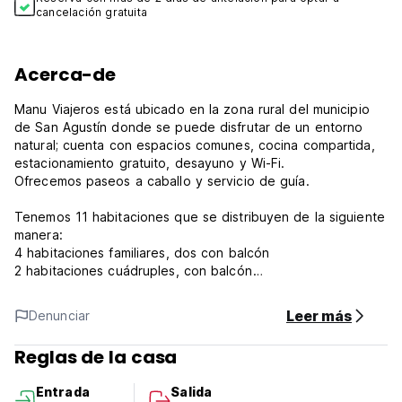
cancelación gratuita
Acerca-de
Manu Viajeros está ubicado en la zona rural del municipio
de San Agustín donde se puede disfrutar de un entorno
natural; cuenta con espacios comunes, cocina compartida,
estacionamiento gratuito, desayuno y Wi-Fi.
Ofrecemos paseos a caballo y servicio de guía.
Tenemos 11 habitaciones que se distribuyen de la siguiente
manera:
4 habitaciones familiares, dos con balcón
2 habitaciones cuádruples, con balcón
2 habitaciones con cama doble
3 cabañas con cama doble.
Leer más
Denunciar
Todas las habitaciones tienen baño privado e internet.
Admitimos mascotas bajo petición.
Reglas de la casa
check-in: 3:00 p.m.
Entrada
Salida
check-out: 11:00 a.m.