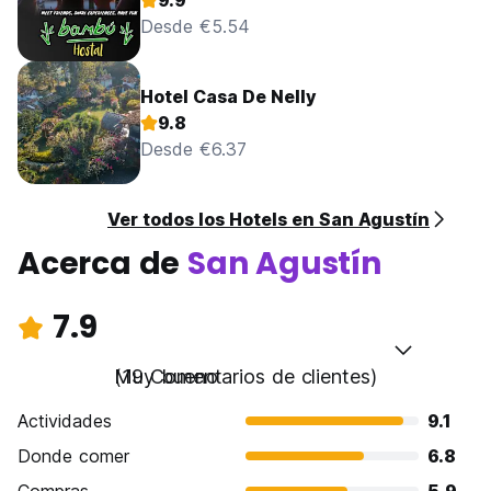
9.9
Desde €5.54
Hotel Casa De Nelly
9.8
Desde €6.37
Ver todos los Hotels en San Agustín
Acerca de
San Agustín
7.9
Muy bueno
(19 Comentarios de clientes)
Actividades
9.1
Donde comer
6.8