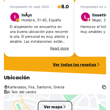
8.0
Hospedado en sept 2024
Hospedado en oct
IvÃ¡n
lissette
I
L
Hombre, 31-40, España
Mujer, 25-
El alojamiento se encuentra en
Hermoso el hotel
una buena ubicación para recorrer
muy amables y m
la isla. El personal es muy atento y
amable. Las instalaciones están
correctas, fieles a las fotos. Es
Read more
muy familiar. Soy celíaco y en la
carta no tienen especificado los
alérgenos pero sabían de lo q
Ver todas las reseñas
hablaba y adaptaban los platos.
Ubicación
Karterados, Fira, Santorini, Grecia
A 1km del centro
Ver mapa