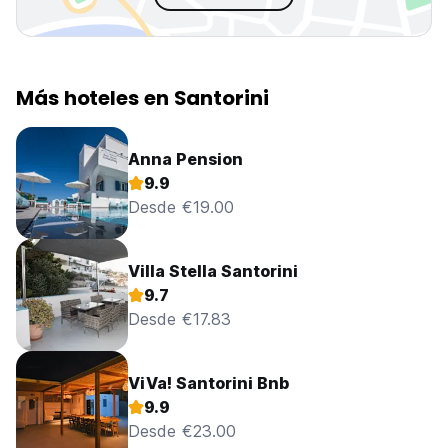
Más hoteles en Santorini
Anna Pension
9.9
Desde €19.00
Villa Stella Santorini
9.7
Desde €17.83
ViVa! Santorini Bnb
9.9
Desde €23.00