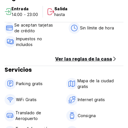
Las excursiones de la isla y el alquiler del coche o del
Entrada
Salida
ciclomotor pueden ser arreglados y hay también un servicio
14:00 - 23:00
hasta
de lavadero disponible. Desayuno y A.C.are disponibles
para un honorario pequeño adicional. Política de la
Se aceptan tarjetas
cancelación: Note por favor que cualquier cancelación
Sin límite de hora
de crédito
tiene que ser notificada que por lo menos 24 horas el hotel
le cargará por adelantado de otra manera para la primera
Impuestos no
estancia de la noche.
incluidos
Ver las reglas de la casa
Servicios
Mapa de la ciudad
Parking gratis
gratis
WiFi Gratis
Internet gratis
Translado de
Consigna
Aeropuerto