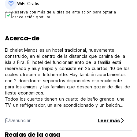
WiFi Gratis
Reserva con más de 8 días de antelación para optar a
cancelación gratuita
Acerca-de
El chalet Manos es un hotel tradicional, nuevamente
construido, en el centro de la distancia que camina de la
isla a Fira. El hotel del funcionamiento de la familia está
reservado y muy limpio y consiste en 25 cuartos, 10 de los
cuales ofrecen el kitchenette. Hay también apartamentos
con 2 dormitorios separados disponibles especialmente
para los amigos y las familias que desean gozar de días de
fiesta económicos.
Todos los cuartos tienen un cuarto de baño grande, una
TV, un refrigerador, un aire acondicionado y un balcón
espacioso ofreciendo vistas únicas del Mar Egeo magnífico.
Hay también una recepción, cenando el sitio con la TV
Leer más
Denunciar
grande, la piscina, la piscina de los niños, el jacuzzi abierto
y el estacionamiento al aire libre privado libre en el
Reglas de la casa
complejo.