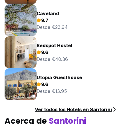
Caveland
9.7
Desde €23.94
Bedspot Hostel
9.6
Desde €40.36
Utopia Guesthouse
9.6
Desde €13.95
Ver todos los Hotels en Santorini
Acerca de
Santorini