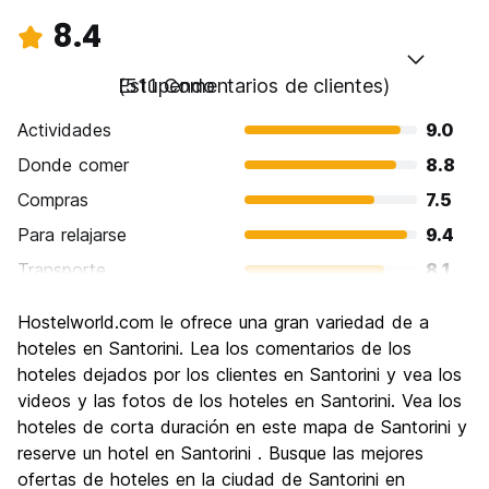
8.4
Estupendo
(511 Comentarios de clientes)
Actividades
9.0
Donde comer
8.8
Compras
7.5
Para relajarse
9.4
Transporte
8.1
Visita de lugares de interés
9.1
Hostelworld.com le ofrece una gran variedad de a
Cultura
8.3
hoteles en Santorini. Lea los comentarios de los
Fiesta
hoteles dejados por los clientes en Santorini y vea los
7.5
videos y las fotos de los hoteles en Santorini. Vea los
Calidad Precio
8.1
hoteles de corta duración en este mapa de Santorini y
reserve un hotel en Santorini . Busque las mejores
ofertas de hoteles en la ciudad de Santorini en