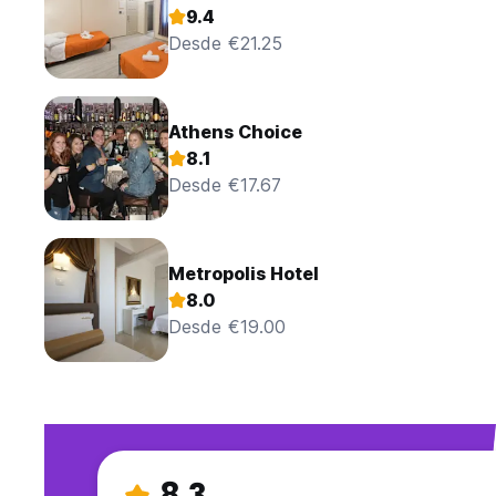
9.4
Desde €21.25
Athens Choice
8.1
Desde €17.67
Metropolis Hotel
8.0
Desde €19.00
8.3