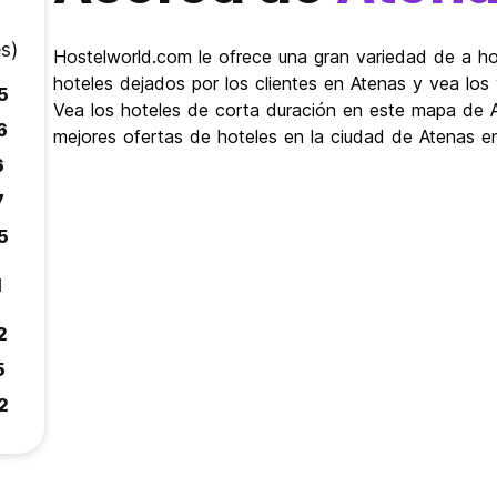
s)
Hostelworld.com le ofrece una gran variedad de a ho
hoteles dejados por los clientes en Atenas y vea los 
5
Vea los hoteles de corta duración en este mapa de A
6
mejores ofertas de hoteles en la ciudad de Atenas e
6
7
5
1
2
5
2