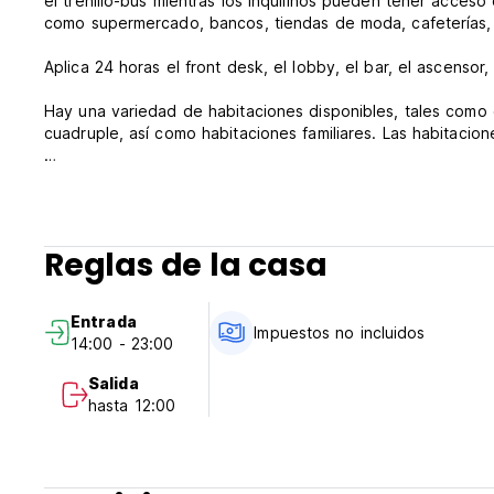
el trenillo-bus mientras los inquilinos pueden tener acceso
como supermercado, bancos, tiendas de moda, cafeterías, 
Aplica 24 horas el front desk, el lobby, el bar, el ascensor,
Hay una variedad de habitaciones disponibles, tales como 
cuadruple, así como habitaciones familiares. Las habitacio
Los cajeros de cambio o de crédito se aceptan para pago 
antes de su llegada.
Las tasas de impuestos son de 0,5 Euro por noche para cad
Reglas de la casa
Entrada
Impuestos no incluidos
14:00 - 23:00
Salida
hasta 12:00