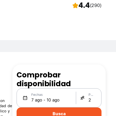
4.4
(290)
Comprobar
disponibilidad
Fechas
Personas
con
idad de
lico y
Busca