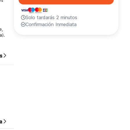
es
Solo tardarás 2 minutos
Confirmación Inmediata
e,
a).
rédito
s
sa