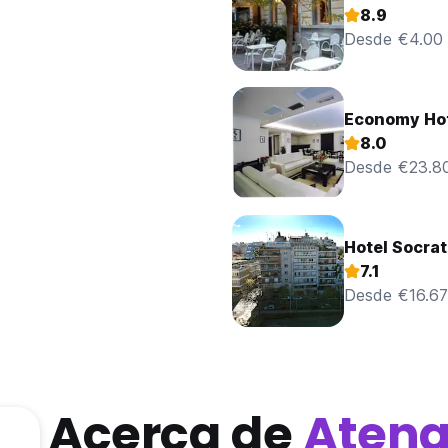
8.9
Desde €4.00
Economy Ho
8.0
Desde €23.8
Hotel Socra
7.1
Desde €16.67
Acerca de
Atena