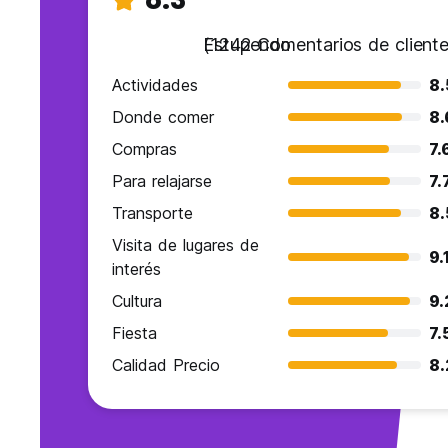
Estupendo
(1242 Comentarios de cliente
Actividades
8.
Donde comer
8.
Compras
7.
Para relajarse
7.
Transporte
8.
Visita de lugares de
9.
interés
Cultura
9.
Fiesta
7.
Calidad Precio
8.