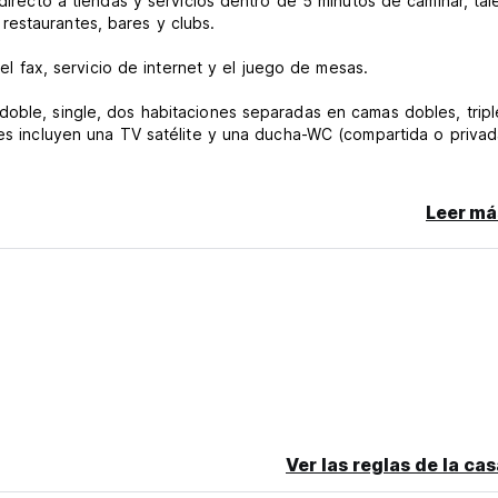
 directo a tiendas y servicios dentro de 5 minutos de caminar, tal
restaurantes, bares y clubs.
 el fax, servicio de internet y el juego de mesas.
doble, single, dos habitaciones separadas en camas dobles, tripl
nes incluyen una TV satélite y una ducha-WC (compartida o privad
de la deuda en el arribo. Hemos preauthorizado los cajeros de c
Leer má
a habitación. (Auto-translated from original language)
Ver las reglas de la ca