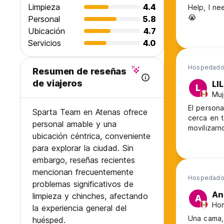
Limpieza
4.4
Help, I ne
😭
Personal
5.8
Ubicación
4.7
Servicios
4.0
Hospedado 
Resumen de reseñas
de viajeros
LI
L
Muj
El personal
Sparta Team en Atenas ofrece
cerca en t
personal amable y una
movilizarn
ubicación céntrica, conveniente
para explorar la ciudad. Sin
embargo, reseñas recientes
mencionan frecuentemente
Hospedado
problemas significativos de
An
limpieza y chinches, afectando
A
Hom
la experiencia general del
Una cama,
huésped.