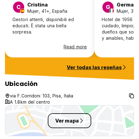
Cristina
German
C
G
Mujer, 41+, España
Mujer, 31-4
Gestori attenti, disponibili ed
Hotel de 1956 s
educati. È stata una bella
cuidado, limpio, 
sorpresa.
dueños que son s
y amables, habla
idiomas con todo
Read more
El desayuno muy 
fresco, el cafe y
muy muy buenos!
Ver todas las reseñas
Ubicación
via F.Corridoni 103, Pisa, Italia
A 1.8km del centro
Ver mapa