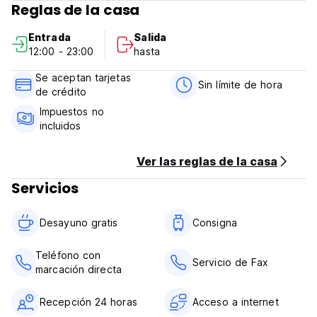
Reglas de la casa
La llegada: 12.00 pm
La salida: 10.30 am
Entrada
Salida
Política de cancelación: 1 día
12:00 - 23:00
hasta
Tarjeta de crédito aceptada
Se aceptan tarjetas
Incluye el desayuno
Sin límite de hora
de crédito
Los impuestos municipales no están incluidos (Auto-
translated from original language)
Impuestos no
incluidos
Ver las reglas de la casa
Servicios
Desayuno gratis
Consigna
Teléfono con
Servicio de Fax
marcación directa
Recepción 24 horas
Acceso a internet