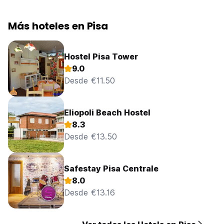
Más hoteles en Pisa
Hostel Pisa Tower
9.0
Desde €11.50
Eliopoli Beach Hostel
8.3
Desde €13.50
Safestay Pisa Centrale
8.0
Desde €13.16