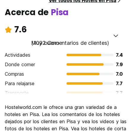
Ver todos los Hotels en Pisa
Acerca de
Pisa
7.6
Muy bueno
(1092 Comentarios de clientes)
Actividades
7.4
Donde comer
7.9
Compras
7.0
Para relajarse
7.7
Transporte
7.7
Visita de lugares de interés
8.2
Hostelworld.com le ofrece una gran variedad de a
Cultura
8.3
hoteles en Pisa. Lea los comentarios de los hoteles
Fiesta
dejados por los clientes en Pisa y vea los videos y las
6.7
fotos de los hoteles en Pisa. Vea los hoteles de corta
Calidad Precio
7.5