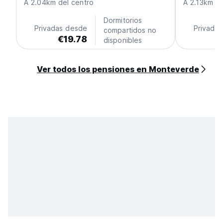
A 2.04km del centro
A 2.13km de
Dormitorios
Privadas desde
Privada
compartidos no
€19.78
€
disponibles
Ver todos los pensiones en Monteverde