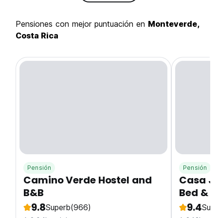
pensiones con mejor puntuación en
Monteverde,
Costa Rica
Pensión
Pensión
Camino Verde Hostel and
Casa J
B&B
Bed & B
9.8
9.4
Superb
(966)
Sup