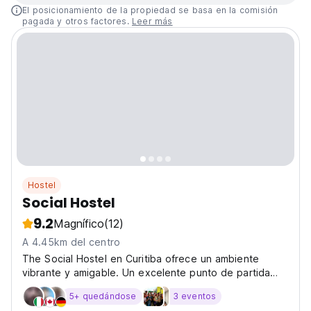
El posicionamiento de la propiedad se basa en la comisión
pagada y otros factores.
Leer más
Hostel
Social Hostel
9.2
Magnífico
(12)
A 4.45km del centro
The Social Hostel en Curitiba ofrece un ambiente
vibrante y amigable. Un excelente punto de partida
para explorar Curitiba y conocer a otros viajeros en
5+ quedándose
3 eventos
Brasil. (Auto-translated from original language)