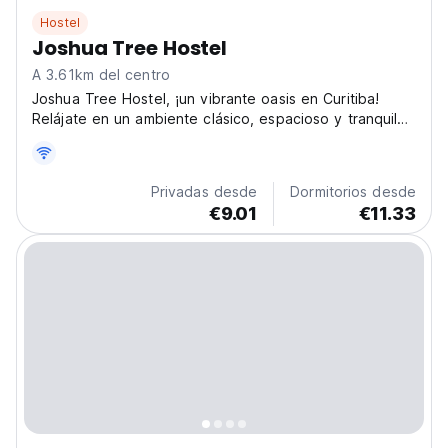
Hostel
Joshua Tree Hostel
A 3.61km del centro
Joshua Tree Hostel, ¡un vibrante oasis en Curitiba!
Relájate en un ambiente clásico, espacioso y tranquilo.
Es el albergue perfecto para compartir historias con
amigos. (Auto-translated from original language)
Privadas desde
Dormitorios desde
€9.01
€11.33