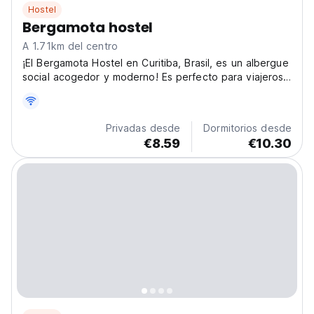
Hostel
Bergamota hostel
A 1.71km del centro
¡El Bergamota Hostel en Curitiba, Brasil, es un albergue
social acogedor y moderno! Es perfecto para viajeros
solitarios que buscan hacer nuevas amistades y
explorar los vibrantes parques y la escena artística de
Curitiba. (Auto-translated from original language)
Privadas desde
Dormitorios desde
€8.59
€10.30