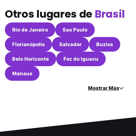
Otros lugares de
Brasil
Río de Janeiro
Sao Paulo
Florianópolis
Salvador
Buzios
Belo Horizonte
Foz do Iguacu
Manaus
Mostrar Más