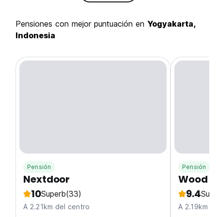
pensiones con mejor puntuación en
Yogyakarta,
Indonesia
Pensión
Pensión
Nextdoor
Wood S
10
9.4
Superb
(33)
Sup
A 2.21km del centro
A 2.19km de