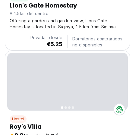
Lion's Gate Homestay
A 1.5km del centro
Offering a garden and garden view, Lions Gate
Homestay is located in Sigiriya, 1.5 km from Sigiriya
Rock and 4.7 km from Pidurangala Rock. This property
Privadas desde
offers access to a terrace and free private parking.
Dormitorios compartidos
€5.25
Wildlife Range Office - Sigiriya is 2.7 km from the...
no disponibles
Hostel
Roy's Villa