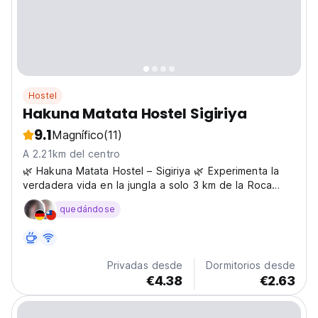
Hostel
Hakuna Matata Hostel Sigiriya
9.1
Magnífico
(11)
A 2.21km del centro
🌿 Hakuna Matata Hostel – Sigiriya 🌿 Experimenta la
verdadera vida en la jungla a solo 3 km de la Roca
Pidurangala y a 15 minutos a pie de la magnífica Roca
quedándose
del León de Sigiriya❤️. Nuestro alegre hostal está
situado en medio de una naturaleza serena con lagos...
Privadas desde
Dormitorios desde
€4.38
€2.63