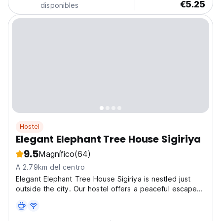
€5.25
disponibles
Hostel
Elegant Elephant Tree House Sigiriya
9.5
Magnífico
(64)
A 2.79km del centro
Elegant Elephant Tree House Sigiriya is nestled just
outside the city. Our hostel offers a peaceful escape
surrounded by jungle, village life, and endless nature.
Wake up in a mango garden with fresh air and
birdsong, and enjoy breathtaking viewpoints nearby....