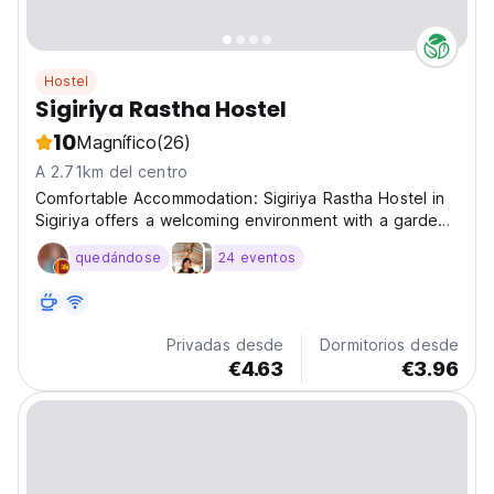
Hostel
Sigiriya Rastha Hostel
10
Magnífico
(26)
A 2.71km del centro
Comfortable Accommodation: Sigiriya Rastha Hostel in
Sigiriya offers a welcoming environment with a garden,
restaurant, bar, and complimentary Wi-Fi throughout the
quedándose
24 eventos
property. Guests can enjoy a range of amenities,
including a paid shuttle service, public bath,...
Privadas desde
Dormitorios desde
€4.63
€3.96