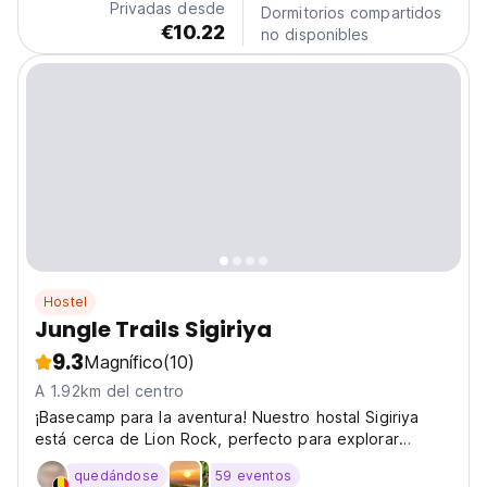
Privadas desde
Dormitorios compartidos
€10.22
no disponibles
Hostel
Jungle Trails Sigiriya
9.3
Magnífico
(10)
A 1.92km del centro
¡Basecamp para la aventura! Nuestro hostal Sigiriya
está cerca de Lion Rock, perfecto para explorar
templos antiguos y paisajes con otros viajeros en Sri
quedándose
59 eventos
Lanka. (Auto-translated from original language)