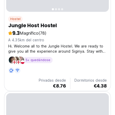
Hostel
Jungle Host Hostel
9.3
Magnífico
(78)
A 4.35km del centro
Hi. Welcome all to the Jungle Hostel. We are ready to
give you all the experience around Sigiriya. Stay with
us to unforgettable memories ...✌ Featuring a garden,
5+ quedándose
terrace, and views of the surrounding greenery, Jungle
Host Hostel is located in Sigiriya, just...
Privadas desde
Dormitorios desde
€8.76
€4.38