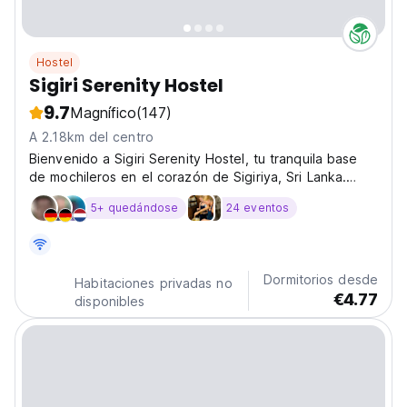
Hostel
Sigiri Serenity Hostel
9.7
Magnífico
(147)
A 2.18km del centro
Bienvenido a Sigiri Serenity Hostel, tu tranquila base
de mochileros en el corazón de Sigiriya, Sri Lanka.
Rodeados de jungla y vida local, somos más que un
5+ quedándose
24 eventos
lugar para dormir: somos un espacio para conectar,
explorar y sentirte como en casa. A pocos minutos...
Dormitorios desde
Habitaciones privadas no
€4.77
disponibles