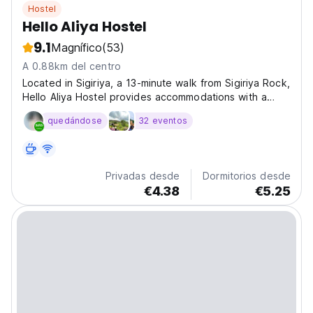
Hostel
Hello Aliya Hostel
9.1
Magnífico
(53)
A 0.88km del centro
Located in Sigiriya, a 13-minute walk from Sigiriya Rock,
Hello Aliya Hostel provides accommodations with a
garden, free private parking and a terrace. The
quedándose
32 eventos
property is around 1.6 miles from Pidurangala Rock, a
18-minute walk from Wildlife Range Office Sigiriya...
Privadas desde
Dormitorios desde
€4.38
€5.25