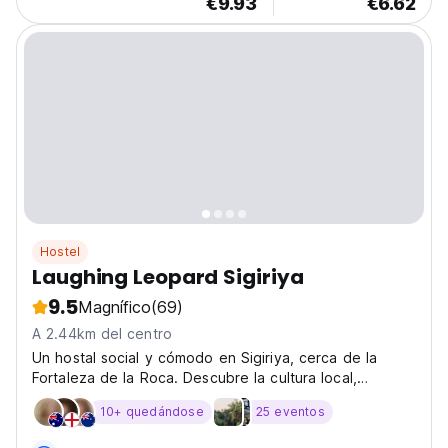
€9.93
€6.62
Hostel
Laughing Leopard Sigiriya
9.5
Magnífico
(69)
A 2.44km del centro
Un hostal social y cómodo en Sigiriya, cerca de la
Fortaleza de la Roca. Descubre la cultura local,
comparte historias de viajes y relájate en uno de los
10+ quedándose
25 eventos
mejores hostales para mochileros. (Auto-translated
from original language)