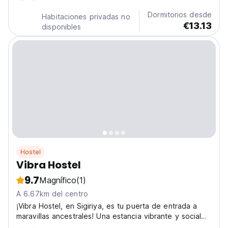
mejores albergues en Sigiriya para los amantes de la...
Dormitorios desde
Habitaciones privadas no
€13.13
disponibles
Hostel
Vibra Hostel
9.7
Magnífico
(1)
A 6.67km del centro
¡Vibra Hostel, en Sigiriya, es tu puerta de entrada a
maravillas ancestrales! Una estancia vibrante y social
para explorar Sigiriya Rock y el Templo de la Cueva de