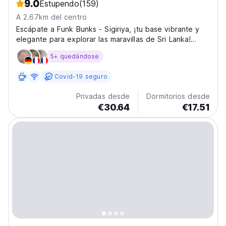
9.0
Estupendo
(159)
A 2.67km del centro
Escápate a Funk Bunks - Sigiriya, ¡tu base vibrante y
elegante para explorar las maravillas de Sri Lanka!
Ubicado en la calle Kashyapagama, a un paso de la
5+ quedándose
icónica Fortaleza de Roca de Sigiriya, nuestro albergue
ofrece un refugio moderno y acogedor para
Covid-19 seguro
aventureros....
Privadas desde
Dormitorios desde
€30.64
€17.51