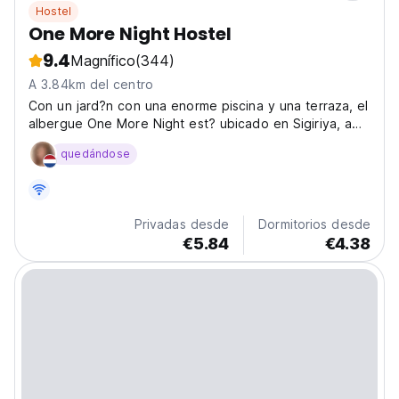
Hostel
One More Night Hostel
9.4
Magnífico
(344)
A 3.84km del centro
Con un jard?n con una enorme piscina y una terraza, el
albergue One More Night est? ubicado en Sigiriya, a
menos de 2 km de la Roca de Sigiriya. Se encuentra a
quedándose
unos 4 km de la Roca de Pidurangala y a 3 km del
Museo de Sigiriya. Tiene una bonita zona com?n...
Privadas desde
Dormitorios desde
€5.84
€4.38