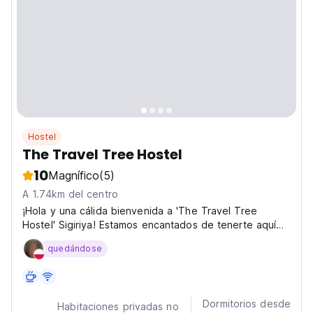
Hostel
The Travel Tree Hostel
10
Magnífico
(5)
A 1.74km del centro
¡Hola y una cálida bienvenida a 'The Travel Tree
Hostel' Sigiriya! Estamos encantados de tenerte aquí
en The Travel Tree Hostel, ubicado en el corazón de
quedándose
la naturaleza. Rodeado de monos, pájaros y las
maravillas de la vida silvestre, nuestra ubicación es...
Dormitorios desde
Habitaciones privadas no