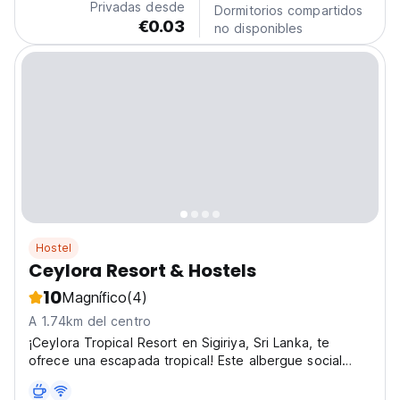
Privadas desde
Dormitorios compartidos
€0.03
no disponibles
Hostel
Ceylora Resort & Hostels
10
Magnífico
(4)
A 1.74km del centro
¡Ceylora Tropical Resort en Sigiriya, Sri Lanka, te
ofrece una escapada tropical! Este albergue social
cerca de la Roca de Sigiriya es ideal para viajeros
solitarios y amantes de la aventura. ¡Uno de los