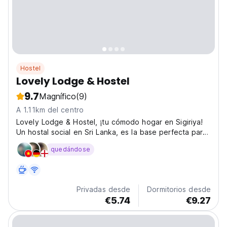
Hostel
Lovely Lodge & Hostel
9.7
Magnífico
(9)
A 1.11km del centro
Lovely Lodge & Hostel, ¡tu cómodo hogar en Sigiriya!
Un hostal social en Sri Lanka, es la base perfecta para
explorar la Fortaleza de la Roca de Sigiriya.
quedándose
¡Experimenta la magia de Sri Lanka! (Auto-translated
from original language)
Privadas desde
Dormitorios desde
€5.74
€9.27