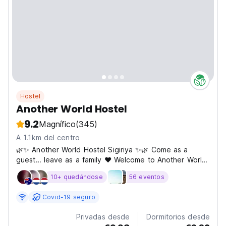
Hostel
Another World Hostel
9.2
Magnífico
(345)
A 1.1km del centro
🌿✨ Another World Hostel Sigiriya ✨🌿 Come as a
guest… leave as a family ❤️ Welcome to Another World
Hostel Sigiriya — a place where travel becomes an
10+ quedándose
56 eventos
experience 🌍✨ Surrounded by jungle nature and good
vibes, we are a social backpacker hostel designed for
Covid-19 seguro
people...
Privadas desde
Dormitorios desde