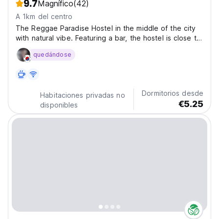
9.7
Magnífico
(42)
A 1km del centro
The Reggae Paradise Hostel in the middle of the city
with natural vibe. Featuring a bar, the hostel is close to
several noted attractions, around 1.9 km from Wildlife
quedándose
Range Office - Sigiriya and around 1.8 km from Sigiriya
Museum. The accommodation features...
Dormitorios desde
Habitaciones privadas no
€5.25
disponibles