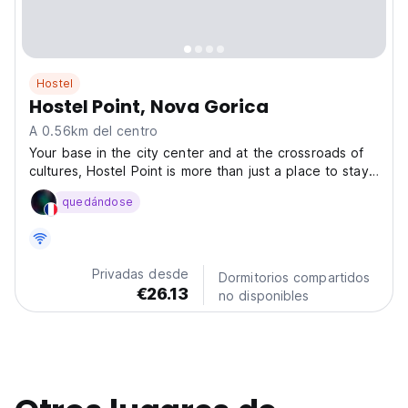
Hostel
Hostel Point, Nova Gorica
A 0.56km del centro
Your base in the city center and at the crossroads of
cultures, Hostel Point is more than just a place to stay
– it’s a welcoming hub for travelers from all walks of
quedándose
life. Just 200 meters from the Italian border, in the
heart of Nova Gorica, our hostel offers...
Privadas desde
Dormitorios compartidos
€26.13
no disponibles