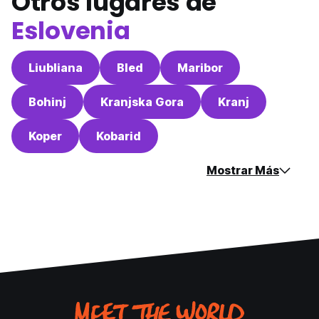
Otros lugares de
Eslovenia
Liubliana
Bled
Maribor
Bohinj
Kranjska Gora
Kranj
Koper
Kobarid
Mostrar Más