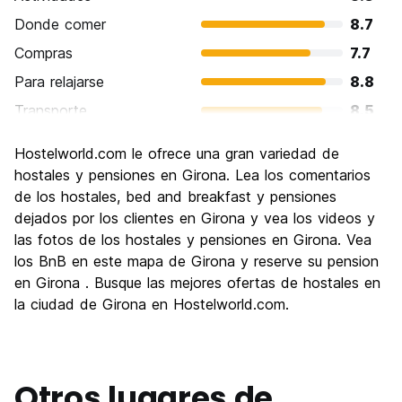
Donde comer
8.7
Compras
7.7
Para relajarse
8.8
Transporte
8.5
Visita de lugares de interés
8.8
Hostelworld.com le ofrece una gran variedad de
Cultura
9.0
hostales y pensiones en Girona. Lea los comentarios
Fiesta
de los hostales, bed and breakfast y pensiones
6.9
dejados por los clientes en Girona y vea los videos y
Calidad Precio
8.7
las fotos de los hostales y pensiones en Girona. Vea
los BnB en este mapa de Girona y reserve su pension
en Girona . Busque las mejores ofertas de hostales en
la ciudad de Girona en Hostelworld.com.
Otros lugares de