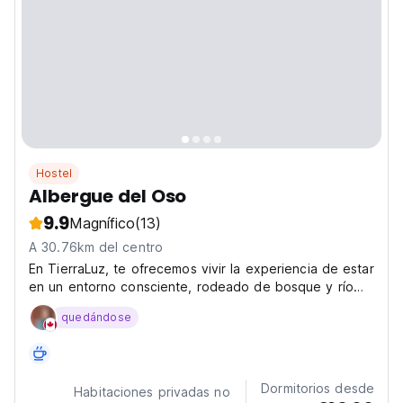
Hostel
Albergue del Oso
9.9
Magnífico
(13)
A 30.76km del centro
En TierraLuz, te ofrecemos vivir la experiencia de estar
en un entorno consciente, rodeado de bosque y río
donde se respira aire puro y fresco, en un ambiente
quedándose
cuidado, comunitario y sano. Ven a nutrirte con comida
viva de nuestro huerto, a cultivar tu crecimiento...
Dormitorios desde
Habitaciones privadas no