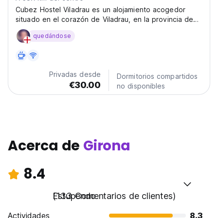
Cubez Hostel Viladrau es un alojamiento acogedor
situado en el corazón de Viladrau, en la provincia de
Girona, rodeado por la belleza natural del Parque
quedándose
Natural del Montseny.
Privadas desde
Dormitorios compartidos
€30.00
no disponibles
Acerca de
Girona
8.4
Estupendo
(133 Comentarios de clientes)
Actividades
8.3