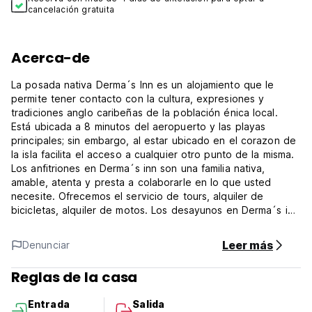
cancelación gratuita
Acerca-de
La posada nativa Derma´s Inn es un alojamiento que le
permite tener contacto con la cultura, expresiones y
tradiciones anglo caribeñas de la población énica local.
Está ubicada a 8 minutos del aeropuerto y las playas
principales; sin embargo, al estar ubicado en el corazon de
la isla facilita el acceso a cualquier otro punto de la misma.
Los anfitriones en Derma´s inn son una familia nativa,
amable, atenta y presta a colaborarle en lo que usted
necesite. Ofrecemos el servicio de tours, alquiler de
bicicletas, alquiler de motos. Los desayunos en Derma´s inn
son gastronomía muy tradicional y encanta a los visitantes.
El lugar es cómodo, acogedor y el aseo es diario.
Leer más
Denunciar
Reglas de la casa
Entrada
Salida