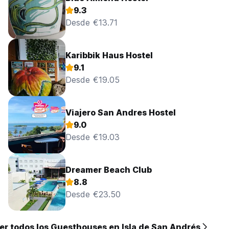
9.3
Desde €13.71
Karibbik Haus Hostel
9.1
Desde €19.05
Viajero San Andres Hostel
9.0
Desde €19.03
Dreamer Beach Club
8.8
Desde €23.50
er todos los Guesthouses en Isla de San Andrés