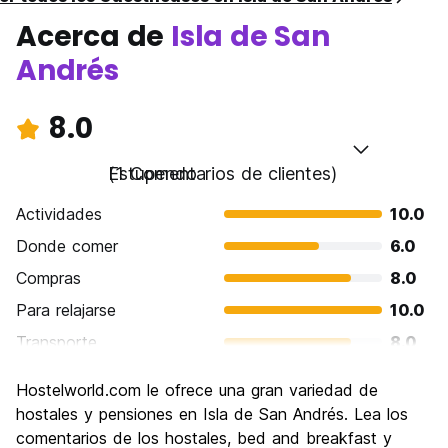
Acerca de
Isla de San
Andrés
8.0
Estupendo
(1 Comentarios de clientes)
Actividades
10.0
Donde comer
6.0
Compras
8.0
Para relajarse
10.0
Transporte
8.0
Visita de lugares de interés
6.0
Hostelworld.com le ofrece una gran variedad de
Cultura
6.0
hostales y pensiones en Isla de San Andrés. Lea los
Fiesta
comentarios de los hostales, bed and breakfast y
8.0