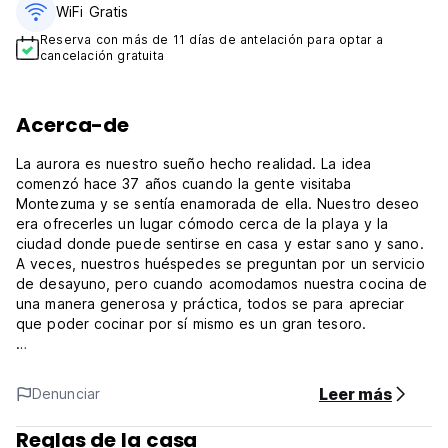
WiFi Gratis
Reserva con más de 11 días de antelación para optar a
cancelación gratuita
Acerca-de
La aurora es nuestro sueño hecho realidad. La idea
comenzó hace 37 años cuando la gente visitaba
Montezuma y se sentía enamorada de ella. Nuestro deseo
era ofrecerles un lugar cómodo cerca de la playa y la
ciudad donde puede sentirse en casa y estar sano y sano.
A veces, nuestros huéspedes se preguntan por un servicio
de desayuno, pero cuando acomodamos nuestra cocina de
una manera generosa y práctica, todos se para apreciar
que poder cocinar por sí mismo es un gran tesoro.
Todas las habitaciones ofrecen un ventilador, nevera y
cafetera. Tratamos de mantener precios muy bajos en el
Leer más
Denunciar
presupuesto, así que comprenda que la habitación incluye
solo agua tibia, un refrigerador, cafetera, sábanas limpias,
Reglas de la casa
toalla, un ventilador y puede usar nuestra cocina