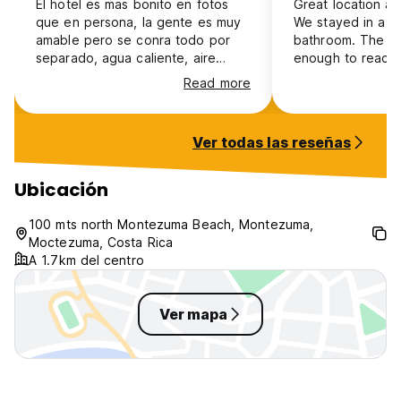
El hotel es mas bonito en fotos
Great location an
(Auto-translated from original language)
que en persona, la gente es muy
We stayed in a p
amable pero se conra todo por
bathroom. The wif
separado, agua caliente, aire
enough to reach 
acondicionado, etc no vienen
was okay becaus
Read more
incluídos en el precio de la
socialize more. A
ahbitación
an extra fee whic
We just used the 
Ver todas las reseñas
fine. The showe
else’s hair on the
super clean but a
Ubicación
bedroom was cle
a coffee maker, 
100 mts north Montezuma Beach, Montezuma,
outside table, min
Moctezuma, Costa Rica
and blankets.
A 1.7km del centro
Ver mapa