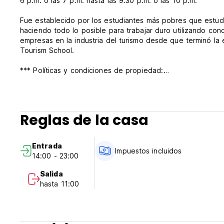
6 p.m. o las 7 p.m. hasta las 9.30 p.m. o las 10 p.m.
Fue establecido por los estudiantes más pobres que estud
haciendo todo lo posible para trabajar duro utilizando cono
empresas en la industria del turismo desde que terminó la
Tourism School.
*** Políticas y condiciones de propiedad:
1. Política de cancelación: 3 días antes de la llegada.
2. Ingrese a partir de las 14:00.
3. Echa un vistazo antes de las 12:00 del mediodía.
4. Pago a su llegada solo por efectivo.
Reglas de la casa
5. Horario de trabajo de recepción: 24 horas.
6. Sin restricción de edad.
7. Impuestos incluidos.
Entrada
8. Desayuno no incluido.
Impuestos incluidos
14:00 - 23:00
9. Sin mascotas.
10. No hay fumar en la habitación pero tiene un área de fu
Salida
(Auto-translated from original language)
hasta 11:00