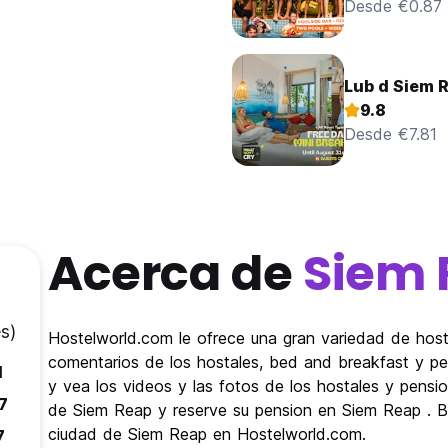
Desde €0.87
Lub d Siem 
9.8
Desde €7.81
Acerca de
Siem 
s)
Hostelworld.com le ofrece una gran variedad de host
comentarios de los hostales, bed and breakfast y pe
1
y vea los videos y las fotos de los hostales y pens
7
de Siem Reap y reserve su pension en Siem Reap . Bu
ciudad de Siem Reap en Hostelworld.com.
7