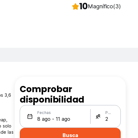
10
Magnífico
(3)
Comprobar
os 3,6
disponibilidad
Fechas
Personas
eap,
o solo
sde las
Busca