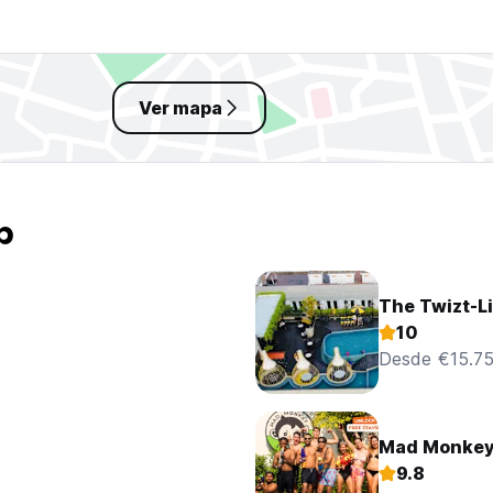
Ver mapa
p
The Twizt-Li
10
Desde €15.7
Mad Monkey
9.8