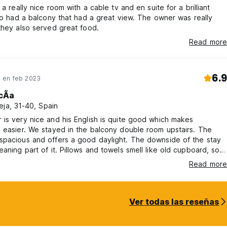
 a really nice room with a cable tv and en suite for a brilliant
lso had a balcony that had a great view. The owner was really
they also served great food.
Read more
6.9
 en feb 2023
cÃ­a
eja, 31-40, Spain
is very nice and his English is quite good which makes
 easier. We stayed in the balcony double room upstairs. The
spacious and offers a good daylight. The downside of the stay
Pillows and towels smell like old cupboard, so i
dwash myself the pillow covers before sleep. Toilet was not
Read more
 all. Still marks on the mirror from previous people brushing their
 dirty and toilet basin too..
Ver todas las reseñas