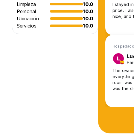
Limpieza
10.0
I stayed in
price. I a
Personal
10.0
nice, and 
Ubicación
10.0
Servicios
10.0
Hospedado
Lu
L
Par
The owner 
everything
room was 
was the cleaning part of it. 
had to han
cleaned at
teeth, sink