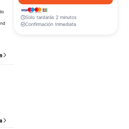
do
Solo tardarás 2 minutos
and
Confirmación Inmediata
s
sa