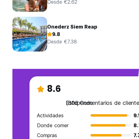
Desde €2.62
Onederz Siem Reap
9.8
Desde €7.38
8.6
Estupendo
(806 Comentarios de cliente
Actividades
9.
Donde comer
8.
Compras
7.