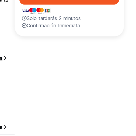
e su
Solo tardarás 2 minutos
Confirmación Inmediata
s
sa