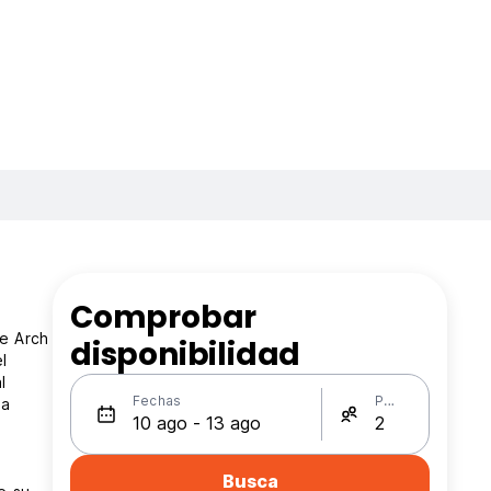
Comprobar
ne Arch
disponibilidad
l
l
Fechas
Personas
na
Busca