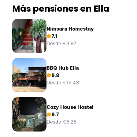
Más pensiones en Ella
Nimsara Homestay
7.1
Desde €3.97
BBQ Hub Ella
9.8
Desde €19.43
Cozy House Hostel
9.7
Desde €5.25