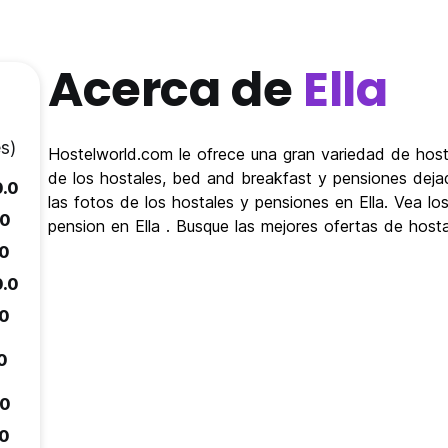
Acerca de
Ella
s)
Hostelworld.com le ofrece una gran variedad de host
de los hostales, bed and breakfast y pensiones dejad
0.0
las fotos de los hostales y pensiones en Ella. Vea l
.0
pension en Ella . Busque las mejores ofertas de host
.0
0.0
.0
.0
.0
.0