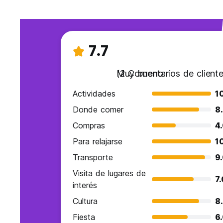
7.7
Muy bueno
(2 Comentarios de cliente
Actividades
1
Donde comer
8
Compras
4
Para relajarse
1
Transporte
9
Visita de lugares de
7
interés
Cultura
8
Fiesta
6