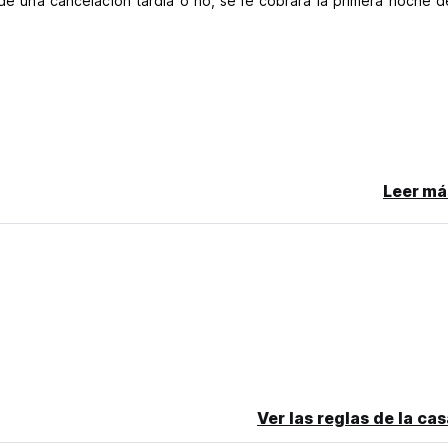
 de una cancelación tardía o no, se le cobrará la primera noche d
Leer má
Ver las reglas de la ca