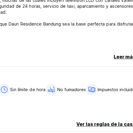
muchas de las cuales incluyen televisión LCD con canales satelit
eguridad de 24 horas, servicio de taxi, aparcamiento y ascensore
ad.
 que Daun Residence Bandung sea la base perfecta para disfruta
ier cancelación recibida dentro de los 7 días previos a la fecha d
 espectáculo, la propiedad cobrará el 100% de la reserva.
Leer má
Sin límite de hora
No fumadores
Impuestos inclui
anguage)
Ver las reglas de la ca