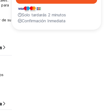
ales.
s para
Solo tardarás 2 minutos
r de su
Confirmación Inmediata
e
s
dos
sa