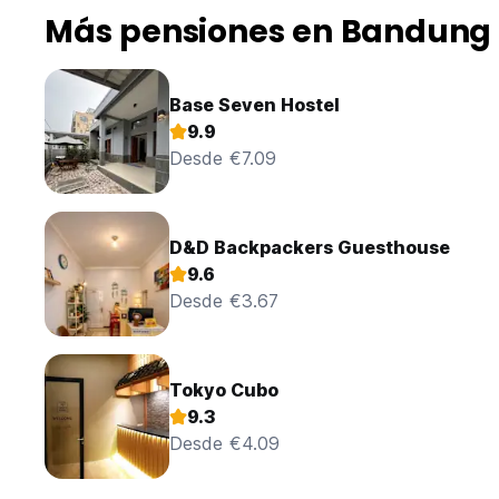
Más pensiones en Bandung
Base Seven Hostel
9.9
Desde €7.09
D&D Backpackers Guesthouse
9.6
Desde €3.67
Tokyo Cubo
9.3
Desde €4.09