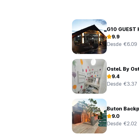
G10 GUEST
9.9
Desde €6.09
OsteL By Os
9.4
Desde €3.37
Buton Backp
9.0
Desde €2.02