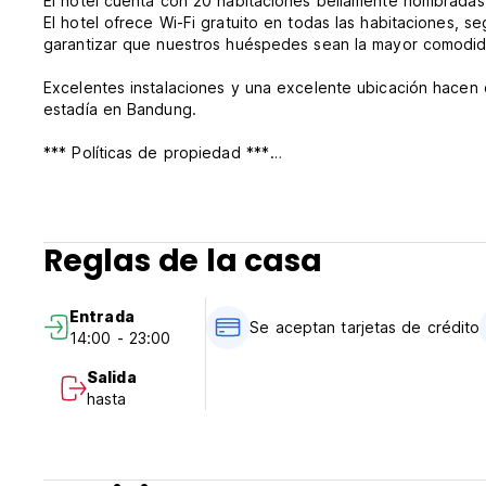
El hotel cuenta con 20 habitaciones bellamente nombradas, 
El hotel ofrece Wi-Fi gratuito en todas las habitaciones, s
garantizar que nuestros huéspedes sean la mayor comodid
Excelentes instalaciones y una excelente ubicación hacen
estadía en Bandung.
*** Políticas de propiedad ***
Política de cancelación: 7 días antes de la llegada. Cualqu
llegada incurrirá en el primer cargo nocturno. Para ningún
Visite de 14:00 a 23:00.
Echa un vistazo antes de las 12:00 del mediodía.
Reglas de la casa
Pago al llegar por efectivo, tarjetas de crédito.
Impuestos incluidos.
Desayuno no incluido.
Entrada
No hay toque de queda.
Se aceptan tarjetas de crédito
14:00 - 23:00
De no fumadores.
No se permiten mascotas. (Auto-translated from original l
Salida
hasta