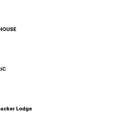
 HOUSE
tiC
acker Lodge