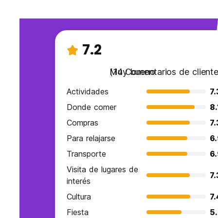
7.2
Muy bueno
(14 Comentarios de cliente
Actividades
7.
Donde comer
8.
Compras
7.
Para relajarse
6
Transporte
6
Visita de lugares de
7.
interés
Cultura
7.
Fiesta
5