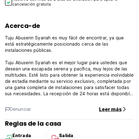
cancelación gratuita
Acerca-de
Tuju Abuserin Syariah es muy fácil de encontrar, ya que
está estratégicamente posicionado cerca de las
instalaciones públicas.
Tuju Abuserin Syariah es el mejor lugar para ustedes que
desean una escapada serena y pacífica, muy lejos de las
multitudes. Esté listo para obtener la experiencia inolvidable
de estadía mediante su servicio exclusivo, completada por
una gama completa de instalaciones para satisfacer todas
sus necesidades. La recepción de 24 horas está disponible
para servirle, desde el check-in hasta el check-out, o
cualquier ayuda que necesite.
Leer más
Denunciar
Si desea más, no dude en preguntarle a la recepción,
Reglas de la casa
siempre estamos listos para acomodarlo.
Entrada
Salida
Las camas adicionales dependen de la habitación que elija.