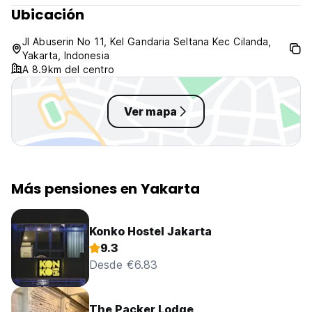
Ubicación
Jl Abuserin No 11, Kel Gandaria Seltana Kec Cilanda,
Yakarta, Indonesia
A 8.9km del centro
Ver mapa
Más pensiones en Yakarta
Konko Hostel Jakarta
9.3
Desde €6.83
The Packer Lodge