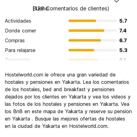
Bueno
(128 Comentarios de clientes)
Actividades
5.7
Donde comer
7.4
Compras
6.7
Para relajarse
5.3
Transporte
6.1
Visita de lugares de interés
5.7
Hostelworld.com le ofrece una gran variedad de
Cultura
6.5
hostales y pensiones en Yakarta. Lea los comentarios
Fiesta
de los hostales, bed and breakfast y pensiones
6.3
dejados por los clientes en Yakarta y vea los videos y
Calidad Precio
6.7
las fotos de los hostales y pensiones en Yakarta. Vea
los BnB en este mapa de Yakarta y reserve su pension
en Yakarta . Busque las mejores ofertas de hostales
en la ciudad de Yakarta en Hostelworld.com.