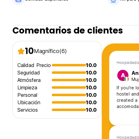
Comentarios de clientes
10
Magnífico
(6)
Hospedado
Calidad Precio
10.0
Seguridad
10.0
An
A
Muj
Atmósfera
10.0
Limpieza
10.0
If you're 
hostel and
Personal
10.0
created a 
Ubicación
10.0
accomodat
Servicios
10.0
guide with
make the 
picks up o
Hospedado