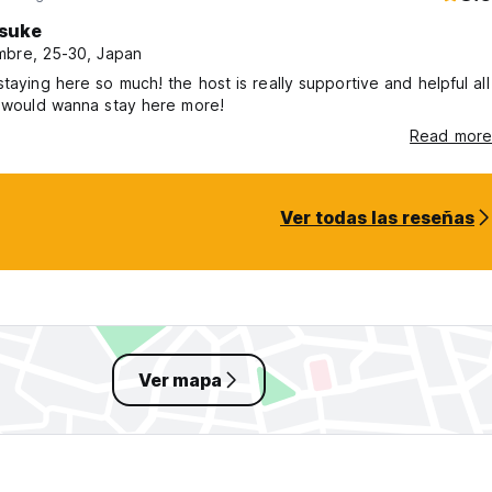
suke
bre, 25-30, Japan
o much! the host is really supportive and helpful all
i would wanna stay here more!
Read more
Ver todas las reseñas
Ver mapa