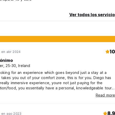
Ver todos los servicio
10
 en abr 2024
ónimo
er, 25-30, Ireland
looking for an experience which goes beyond just a stay at a
 takes you out of your comfort zone, this is for you. Diego has
really immersive experience, youre not just paying for the
ion/food, you essentially have a personal, knowledgeable tour
 Diego.I would strongly recommend doing the full experience to
Read more
most of your time here and Diego is very accommodating and
n your energy and in turn what's going to be of interest to you
8.9
 en ago 2023