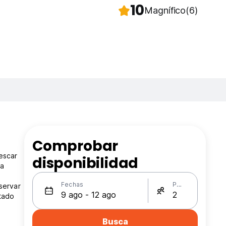
10
Magnífico
(6)
Comprobar
escar
disponibilidad
Fechas
Personas
servar
ctado
Busca