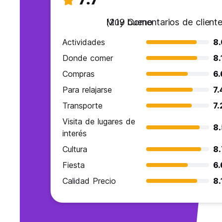
Muy bueno
(219 Comentarios de cliente
Actividades
8
Donde comer
8.
Compras
6.
Para relajarse
7.
Transporte
7.
Visita de lugares de
8
interés
Cultura
8.
Fiesta
6.
Calidad Precio
8.