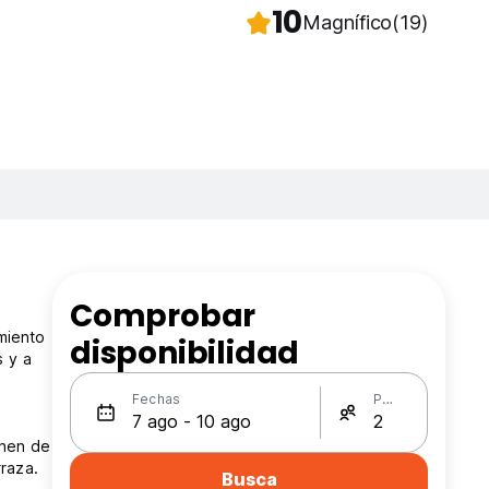
10
Magnífico
(19)
Comprobar
miento
disponibilidad
s y a
Fechas
Personas
onen de
rraza.
Busca