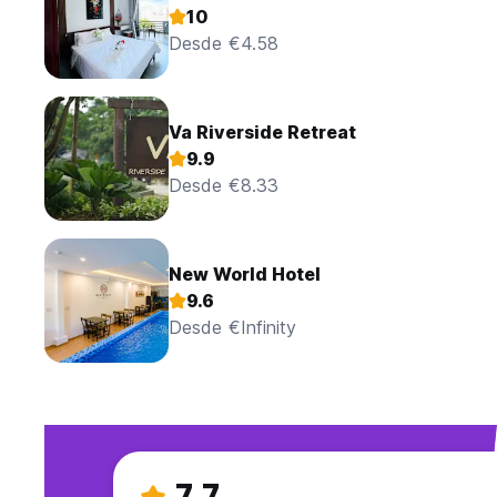
10
Desde €4.58
Va Riverside Retreat
9.9
Desde €8.33
New World Hotel
9.6
Desde €Infinity
7.7