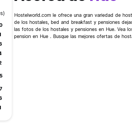
s)
Hostelworld.com le ofrece una gran variedad de host
de los hostales, bed and breakfast y pensiones deja
.0
las fotos de los hostales y pensiones en Hue. Vea 
1
pension en Hue . Busque las mejores ofertas de host
6
4
2
.5
7
6
1