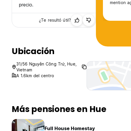
mention ag
precio.
undoubted
¿Te resultó útil?
Ubicación
31/56 Nguyễn Công Trứ, Hue,
Vietnam
A 1.6km del centro
Más pensiones en Hue
Full House Homestay