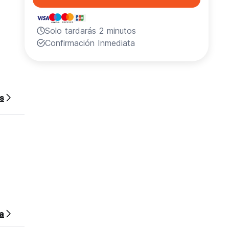
Solo tardarás 2 minutos
Confirmación Inmediata
 de su
s
sa