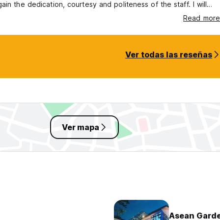
ain the dedication, courtesy and politeness of the staff. I will
ly stay with Under The Sun again when I return to Hue.
Read more
Ver todas las reseñas
Ver mapa
Asean Gard