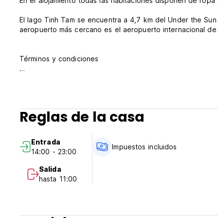
En el alojamiento todas las habitaciones disponen de ropa 
El lago Tinh Tam se encuentra a 4,7 km del Under the Sun 
aeropuerto más cercano es el aeropuerto internacional de 
Términos y condiciones
Política de cancelación: 1 día antes de la llegada. En cas
estancia.
Recepción 24 Horas.
Entrada de 14:00 a 23:00.
Reglas de la casa
Salida antes de las 11:30.
Pago a la llegada en efectivo, tarjetas de crédito.
Impuestos incluidos.
Entrada
Desayuno no incluido.
Impuestos incluidos
14:00 - 23:00
No hay toque de queda.
Bloqueo desde las 00:00 hasta las 06:00.
Salida
Se admiten niños solo si se reservan habitaciones privadas
hasta 11:00
No fumar excepto en las áreas designadas.
(Auto-translated from original language)