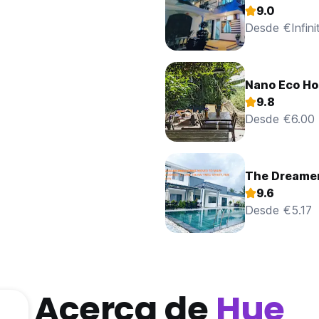
9.0
Desde €Infini
Nano Eco Ho
9.8
Desde €6.00
The Dreame
9.6
Desde €5.17
Acerca de
Hue