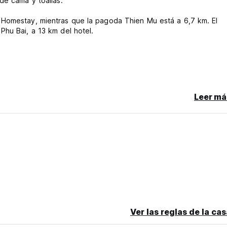
de cama y toallas.
Homestay, mientras que la pagoda Thien Mu está a 6,7 ​​km. El
Phu Bai, a 13 km del hotel.
o de cancelación tardía o No Show, se le cobrará la primera noche
Leer má
 y se acompaña al tutor.
Ver las reglas de la ca