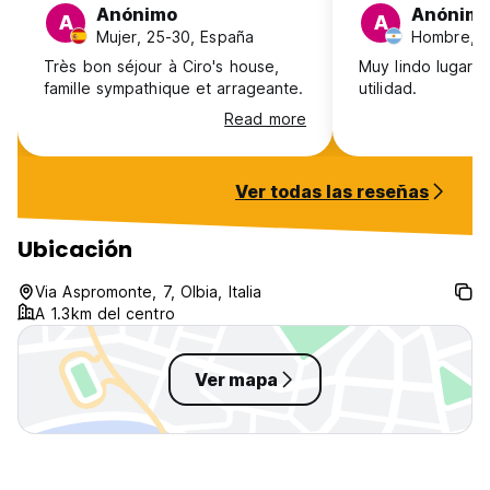
Anónimo
Anónim
A
A
Mujer, 25-30, España
Hombre, 3
Très bon séjour à Ciro's house,
Muy lindo lugar.
famille sympathique et arrageante.
utilidad.
Read more
Ver todas las reseñas
Ubicación
Via Aspromonte, 7, Olbia, Italia
A 1.3km del centro
Ver mapa