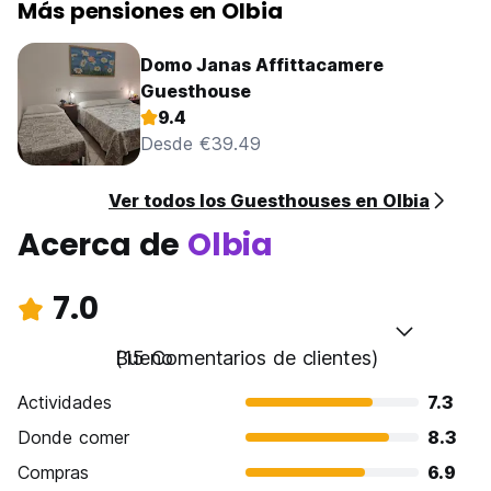
Más pensiones en Olbia
Domo Janas Affittacamere
Guesthouse
9.4
Desde €39.49
Ver todos los Guesthouses en Olbia
Acerca de
Olbia
7.0
Bueno
(15 Comentarios de clientes)
Actividades
7.3
Donde comer
8.3
Compras
6.9