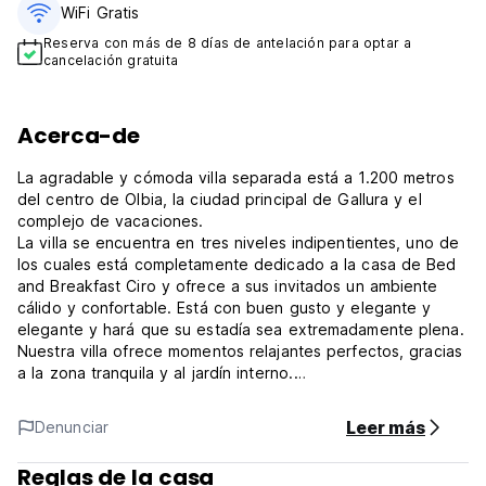
WiFi Gratis
Reserva con más de 8 días de antelación para optar a
cancelación gratuita
Acerca-de
La agradable y cómoda villa separada está a 1.200 metros
del centro de Olbia, la ciudad principal de Gallura y el
complejo de vacaciones.
La villa se encuentra en tres niveles indipentientes, uno de
los cuales está completamente dedicado a la casa de Bed
and Breakfast Ciro y ofrece a sus invitados un ambiente
cálido y confortable. Está con buen gusto y elegante y
elegante y hará que su estadía sea extremadamente plena.
Nuestra villa ofrece momentos relajantes perfectos, gracias
a la zona tranquila y al jardín interno.
El jardín de la casa del desayuno 'Ciro's House' es rico de
Leer más
Denunciar
plantas y flores típicas de la Cerdeña. Perfecto para leer un
buen libro para la sombra y en la tranquilidad o para
Reglas de la casa
trabajar para que coompuve con el sistema Wi-Fi ours Bed