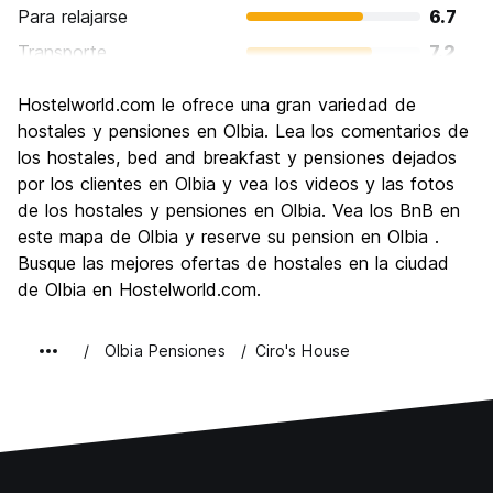
Para relajarse
6.7
Transporte
7.2
Visita de lugares de interés
6.8
Hostelworld.com le ofrece una gran variedad de
Cultura
6.0
hostales y pensiones en Olbia. Lea los comentarios de
Fiesta
los hostales, bed and breakfast y pensiones dejados
6.5
por los clientes en Olbia y vea los videos y las fotos
Calidad Precio
6.9
de los hostales y pensiones en Olbia. Vea los BnB en
este mapa de Olbia y reserve su pension en Olbia .
Busque las mejores ofertas de hostales en la ciudad
de Olbia en Hostelworld.com.
Olbia Pensiones
Ciro's House