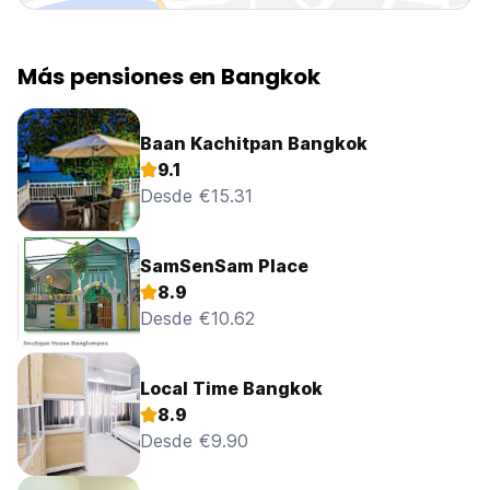
Más pensiones en Bangkok
Baan Kachitpan Bangkok
9.1
Desde €15.31
SamSenSam Place
8.9
Desde €10.62
Local Time Bangkok
8.9
Desde €9.90