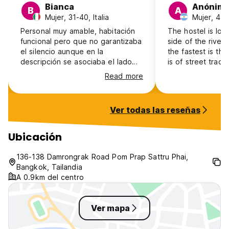
Bianca
Anónim
B
A
Mujer, 31-40, Italia
Mujer, 41+
Personal muy amable, habitación
The hostel is loc
funcional pero que no garantizaba
side of the river. To go downtown
el silencio aunque en la
the fastest is the ferry
descripción se asociaba el lado
is of street trade. In the map, t
del canal con más tranquilidad. De
hostel overlooks the 
Read more
hecho la gente que vive ahí era
300 m from Boba
muy ruidosa y también los barcos,
que pasan ta sobre las 6 am,
Ver todas las reseñas
despiertan. El barrio estuvo un
poco aislado y poco acogedor,
para viajar sola.
Ubicación
136-138 Damrongrak Road Pom Prap Sattru Phai,
Bangkok, Tailandia
A 0.9km del centro
Ver mapa