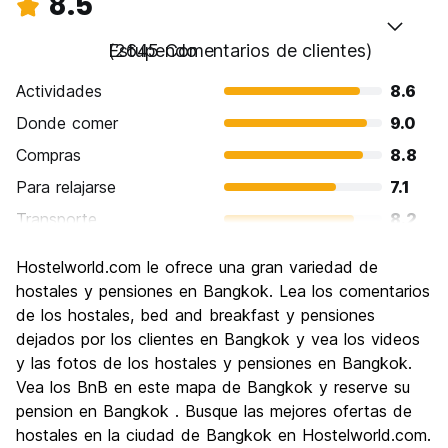
8.5
Estupendo
(2645 Comentarios de clientes)
Actividades
8.6
Donde comer
9.0
Compras
8.8
Para relajarse
7.1
Transporte
8.2
Visita de lugares de interés
8.7
Hostelworld.com le ofrece una gran variedad de
Cultura
8.8
hostales y pensiones en Bangkok. Lea los comentarios
Fiesta
de los hostales, bed and breakfast y pensiones
8.6
dejados por los clientes en Bangkok y vea los videos
Calidad Precio
8.6
y las fotos de los hostales y pensiones en Bangkok.
Vea los BnB en este mapa de Bangkok y reserve su
pension en Bangkok . Busque las mejores ofertas de
hostales en la ciudad de Bangkok en Hostelworld.com.