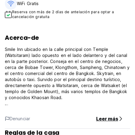
WiFi Gratis
Reserva con más de 2 días de antelación para optar a
cancelación gratuita
Acerca-de
Smile Inn ubicado en la calle principal con Temple
(Watsitaram) lado opuesto en el lado delantero y del canal
en la parte posterior. Conseja en el centro de negocios,
cerca de Bobae Tower, Klongthom, Sampheng, Chinatown y
el centro comercial del centro de Bangkok. Skytrain, en
autobús o taxi. Survido por el principal destino turístico,
directamente opuesto a Watsitaram, cerca de Watsaket (el
templo de Golden Mount), más varios templos de Bangkok
y conocidos Khaosan Road.
-Variety Collection de nuevas 15 habitaciones totalmente
Leer más
Denunciar
amuebladas en el tema de los colores de diferencia para
disfrutar de los colores y las instalaciones estándar de la
Reglas de la casa
habitación.