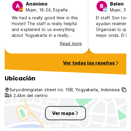
Anónimo
Belen
A
B
Mujer, 18-24, España
Mujer, 31-
We had a really good time in this
El staff. Son todo
Hostel! The staff is really helpful
ayudan realmente
and explained to us everything
Organizan lo que
about Yogyakarta in a really
mejor onda. El ho
detailed and clear way, which was
espacioso. Impec
Read more
really useful! Also, beds are really
Hay buena onda. 
confortable and the common are
conocer gente. S
quite nice. The location is also
y duchas para to
Ver todas las reseñas
quite good!
ir a la pileta de o
querés escaparte
intenso. Esta cer
Ubicación
restaurantes y b
mercado y una c
Suryodiningratan street no. 10B, Yogyakarta, Indonesia
la esquina. Sin d
A 2.4km del centro
hostel en el que
Indonesia
Ver mapa