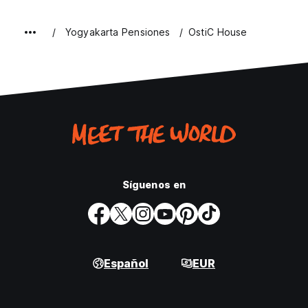
Yogyakarta Pensiones
OstiC House
Síguenos en
Español
EUR