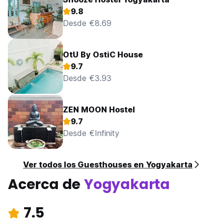
9.8
Desde €8.69
OtU By OstiC House
9.7
Desde €3.93
ZEN MOON Hostel
9.7
Desde €Infinity
Ver todos los Guesthouses en Yogyakarta
Acerca de
Yogyakarta
7.5