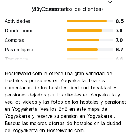
Muy bueno
(86 Comentarios de clientes)
Actividades
8.5
Donde comer
7.6
Compras
7.0
Para relajarse
6.7
Transporte
6.6
Visita de lugares de interés
8.2
Hostelworld.com le ofrece una gran variedad de
Cultura
8.5
hostales y pensiones en Yogyakarta. Lea los
Fiesta
comentarios de los hostales, bed and breakfast y
6.0
pensiones dejados por los clientes en Yogyakarta y
Calidad Precio
8.1
vea los videos y las fotos de los hostales y pensiones
en Yogyakarta. Vea los BnB en este mapa de
Yogyakarta y reserve su pension en Yogyakarta .
Busque las mejores ofertas de hostales en la ciudad
de Yogyakarta en Hostelworld.com.