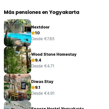
Más pensiones en Yogyakarta
Nextdoor
10
Desde €7.85
Wood Stone Homestay
9.4
Desde €4.71
Diwas Stay
9.1
Desde €4.91
Snooze Hostel Yogyakarta