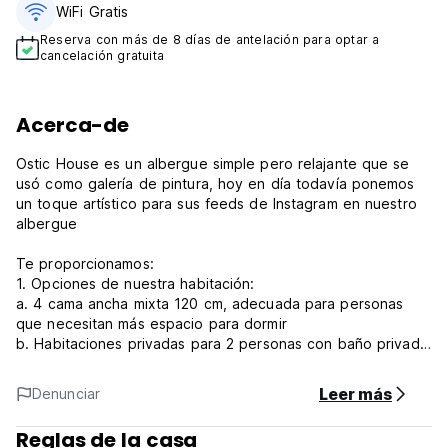
WiFi Gratis
Reserva con más de 8 días de antelación para optar a
cancelación gratuita
Acerca-de
Ostic House es un albergue simple pero relajante que se
usó como galería de pintura, hoy en día todavía ponemos
un toque artístico para sus feeds de Instagram en nuestro
albergue
Te proporcionamos:
1. Opciones de nuestra habitación:
a. 4 cama ancha mixta 120 cm, adecuada para personas
que necesitan más espacio para dormir
b. Habitaciones privadas para 2 personas con baño privado
C. Grandes habitaciones para un grupo de 5 o 6 o incluso
8 personas con baño privado
Leer más
Denunciar
2. Nuestra área comunitaria tiene piscina, 24 horas de agua
mineral gratis, biblioteca pequeña, billar, juegos y cocina
Reglas de la casa
compartida, terraza para enfriar y Nintendo para jugar.