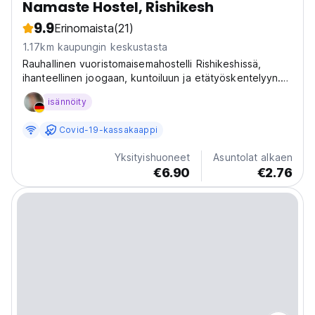
Namaste Hostel, Rishikesh
9.9
Erinomaista
(21)
1.17km kaupungin keskustasta
Rauhallinen vuoristomaisemahostelli Rishikeshissä,
ihanteellinen joogaan, kuntoiluun ja etätyöskentelyyn.
Sosiaalinen ja edullinen oleskelu maailman
isännöity
joogapääkaupungissa. (Auto-translated from original
language)
Covid-19-kassakaappi
Yksityishuoneet
Asuntolat alkaen
€6.90
€2.76