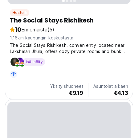
Hostelli
The Social Stays Rishikesh
10
Erinomaista
(5)
1.16km kaupungin keskustasta
The Social Stays Rishikesh, conveniently located near
Lakshman Jhula, offers cozy private rooms and bunk
beds catering to both solo travelers and groups. Their
isännöity
in-house cafe, Palate and Plate, serves delectable
meals. Additionally, guests can enjoy a common...
Yksityishuoneet
Asuntolat alkaen
€9.19
€4.13