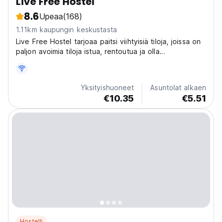
Live Free Hostel
8.6
Upeaa
(168)
1.11km kaupungin keskustasta
Live Free Hostel tarjoaa paitsi viihtyisiä tiloja, joissa on
paljon avoimia tiloja istua, rentoutua ja olla
vuorovaikutuksessa muiden vieraiden kanssa, mutta
myös parhaan seuran uskomattomaan oleskeluun
tunteaksesi ja elääksesi vapaasti!
Yksityishuoneet
Asuntolat alkaen
€10.35
€5.51
Hostelli