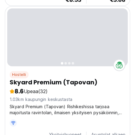
Hostelli
Skyard Premium (Tapovan)
8.6
Upeaa
(32)
1.03km kaupungin keskustasta
Skyard Premium (Tapovan) Rishikeshissa tarjoaa
majoitusta ravintolan, ilmaisen yksityisen pysäköinnin,
yhteisen oleskelutilan ja terassin.
Yksityishuoneet
Asuntolat alkaen