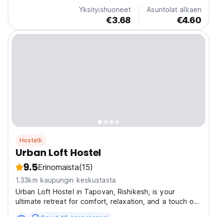
language)
Yksityishuoneet
Asuntolat alkaen
€3.68
€4.60
Hostelli
Urban Loft Hostel
9.5
Erinomaista
(15)
1.33km kaupungin keskustasta
Urban Loft Hostel in Tapovan, Rishikesh, is your
ultimate retreat for comfort, relaxation, and a touch of
adventure. Nestled in a quiet, serene area, the hostel