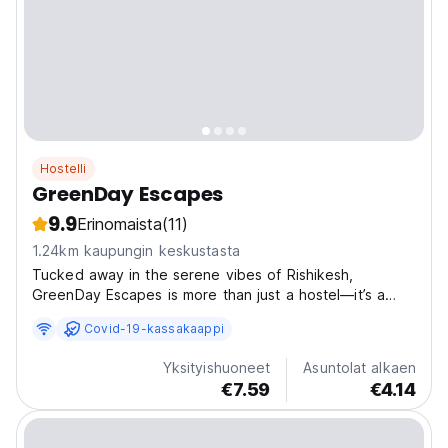
Hostelli
GreenDay Escapes
9.9
Erinomaista
(11)
1.24km kaupungin keskustasta
Tucked away in the serene vibes of Rishikesh,
GreenDay Escapes is more than just a hostel—it’s a
laid-back haven for travelers looking to connect,
Covid-19-kassakaappi
unwind, and explore. Surrounded by peaceful hills and
close to the Ganges, the hostel offers a perfect
Yksityishuoneet
Asuntolat alkaen
balance...
€7.59
€4.14