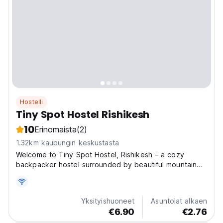
Hostelli
Tiny Spot Hostel Rishikesh
10
Erinomaista
(2)
1.32km kaupungin keskustasta
Welcome to Tiny Spot Hostel, Rishikesh – a cozy
backpacker hostel surrounded by beautiful mountain
views and a relaxed Himalayan vibe. Perfect for solo
travelers, backpackers, digital nomads, and adventure
lovers, our hostel offers a friendly community, clean...
Yksityishuoneet
Asuntolat alkaen
€6.90
€2.76