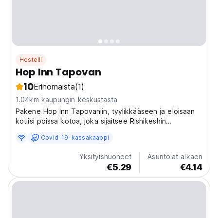
Hostelli
Hop Inn Tapovan
10
Erinomaista
(1)
1.04km kaupungin keskustasta
Pakene Hop Inn Tapovaniin, tyylikkääseen ja eloisaan
kotiisi poissa kotoa, joka sijaitsee Rishikeshin
sydämessä! Hostellimme sijaitsee Balaknath Roadilla
Covid-19-kassakaappi
Upper Tapovanissa, lähellä AYM YOGA -koulua, ja
tarjoaa viihtyisän paratiisin seikkailua ja rauhaa
Yksityishuoneet
Asuntolat alkaen
etsiville...
€5.29
€4.14