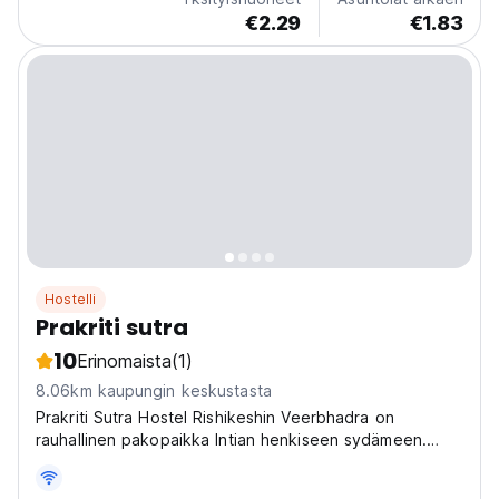
€2.29
€1.83
Hostelli
Prakriti sutra
10
Erinomaista
(1)
8.06km kaupungin keskustasta
Prakriti Sutra Hostel Rishikeshin Veerbhadra on
rauhallinen pakopaikka Intian henkiseen sydämeen.
Eläväinen, viihtyisä hostelli, joka on täydellinen joogeille
ja luonnon ystäville. (Auto-translated from original