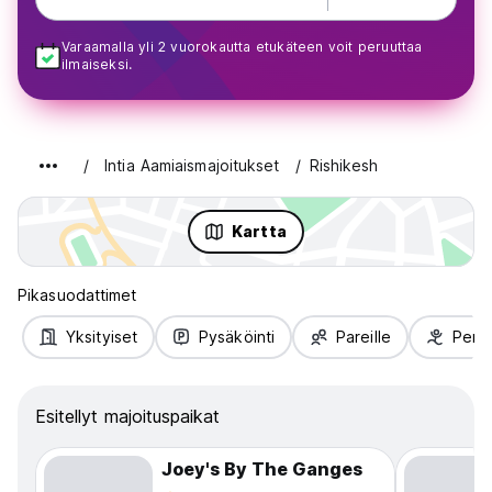
Varaamalla yli 2 vuorokautta etukäteen voit peruuttaa
ilmaiseksi.
Intia Aamiaismajoitukset
Rishikesh
Kartta
Pikasuodattimet
Yksityiset
Pysäköinti
Pareille
Perhe
Esitellyt majoituspaikat
Joey's By The Ganges