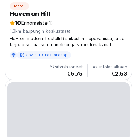
Hostelli
Haven on Hill
10
Erinomaista
(1)
1.3km kaupungin keskustasta
HoH on moderni hostelli Rishikeshin Tapovanissa, ja se
tarjoaa sosiaalisen tunnelman ja vuoristonäkymät.
Ihanteellinen joogaharrastajille ja seikkailumatkailijoille
Covid-19-kassakaappi
Deecon Valleyssä. (Auto-translated from original
language)
Yksityishuoneet
Asuntolat alkaen
€5.75
€2.53