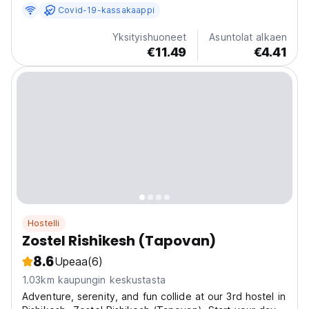
yksityishuoneemme joenäkymillä kohottavat aamusi
Covid-19-kassakaappi
ennennäkemättömällä...
Yksityishuoneet
Asuntolat alkaen
€11.49
€4.41
Hostelli
Zostel Rishikesh (Tapovan)
8.6
Upeaa
(6)
1.03km kaupungin keskustasta
Adventure, serenity, and fun collide at our 3rd hostel in