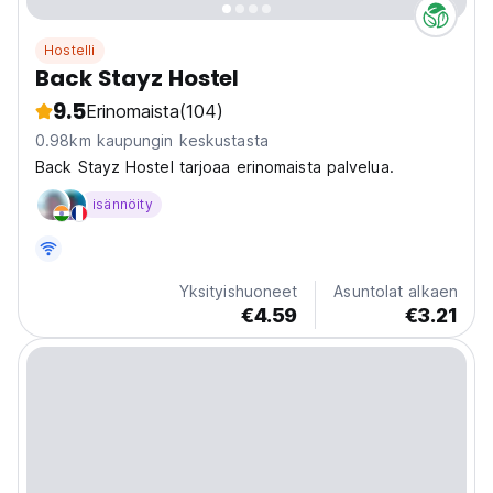
Hostelli
Back Stayz Hostel
9.5
Erinomaista
(104)
0.98km kaupungin keskustasta
Back Stayz Hostel tarjoaa erinomaista palvelua.
isännöity
Yksityishuoneet
Asuntolat alkaen
€4.59
€3.21