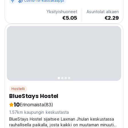
Covid-19-kassakaappi
offers breathtaking **mountain views** from its open
terrace, providing the perfect backdrop for...
Yksityishuoneet
Asuntolat alkaen
€5.05
€2.29
Hostelli
BlueStays Hostel
10
Erinomaista
(83)
1.57km kaupungin keskustasta
BlueStays Hostel sijaitsee Laxman Jhulan keskustassa
rauhallisella paikalla, josta kaikki on muutaman minuutin