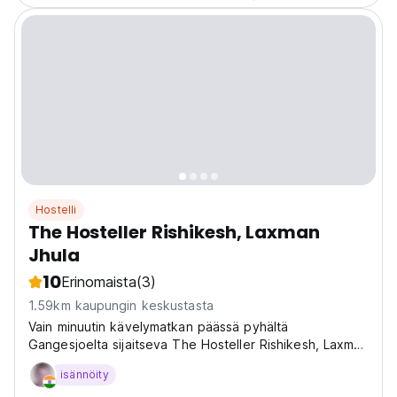
Hostelli
The Hosteller Rishikesh, Laxman
Jhula
10
Erinomaista
(3)
1.59km kaupungin keskustasta
Vain minuutin kävelymatkan päässä pyhältä
Gangesjoelta sijaitseva The Hosteller Rishikesh, Laxman
Jhula on täydellinen henkinen pakopaikkasi joogan
isännöity
pääkaupungissa. Tilavat asuntolamme ja