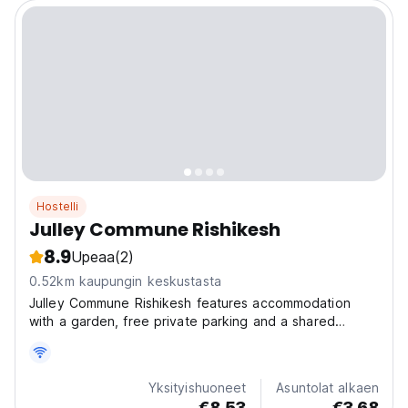
Hostelli
Julley Commune Rishikesh
8.9
Upeaa
(2)
0.52km kaupungin keskustasta
Julley Commune Rishikesh features accommodation
with a garden, free private parking and a shared
lounge. The rooms have a private bathroom with a
bidet, while selected rooms also boast a balcony and
others also feature mountain views. The
Yksityishuoneet
Asuntolat alkaen
accommodation offers...
€8.53
€3.68