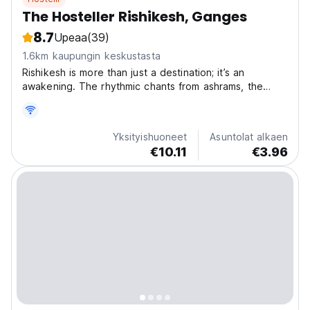
The Hosteller Rishikesh, Ganges
8.7
Upeaa
(39)
1.6km kaupungin keskustasta
Rishikesh is more than just a destination; it’s an
awakening. The rhythmic chants from ashrams, the
sight of saffron-clad sadhus by the riverbanks, and the
golden glow of the Ganga Aarti at dusk make this town
a sanctuary for seekers and wanderers alike....
Yksityishuoneet
Asuntolat alkaen
€10.11
€3.96