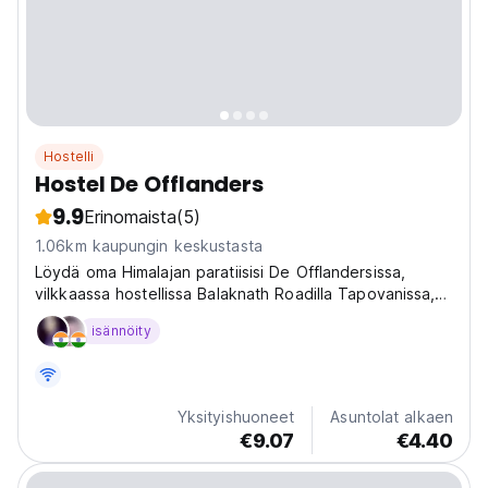
Hostelli
Hostel De Offlanders
9.9
Erinomaista
(5)
1.06km kaupungin keskustasta
Löydä oma Himalajan paratiisisi De Offlandersissa,
vilkkaassa hostellissa Balaknath Roadilla Tapovanissa,
Rishikeshissä! Vain kivenheiton päässä AYM Yoga
isännöity
Schoolista tarjoamme täydellisen sekoituksen seikkailua
ja rauhaa. Kuvittele herääväsi raikkaaseen
vuoristoilmaan,...
Yksityishuoneet
Asuntolat alkaen
€9.07
€4.40