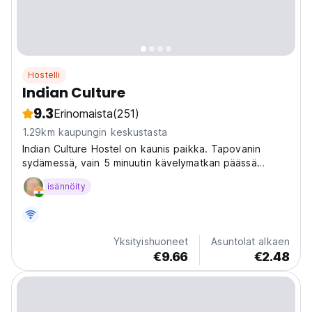
Hostelli
Indian Culture
9.3
Erinomaista
(251)
1.29km kaupungin keskustasta
Indian Culture Hostel on kaunis paikka. Tapovanin
sydämessä, vain 5 minuutin kävelymatkan päässä
kuuluisalta Laxman Jhula -sillalta ja markkinoilta, ja
isännöity
edelleen erittäin rauhallisessa ja hiljaisessa
ympäristössä. Meillä on iso puutarha, jossa voit istua
hiljaa...
Yksityishuoneet
Asuntolat alkaen
€9.66
€2.48