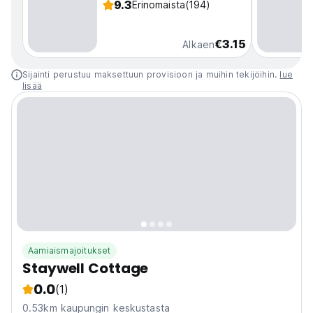
9.3
Erinomaista
(194)
€3.15
Alkaen
Sijainti perustuu maksettuun provisioon ja muihin tekijöihin.
lue
lisää
Aamiaismajoitukset
Staywell Cottage
0.0
(1)
0.53km kaupungin keskustasta