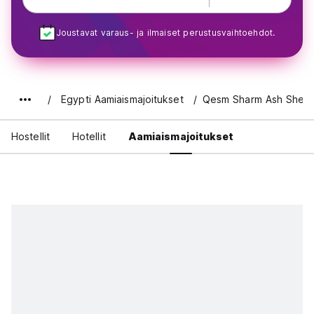
Joustavat varaus- ja ilmaiset perustusvaihtoehdot.
Egypti Aamiaismajoitukset
Qesm Sharm Ash Sheik
Hostellit
Hotellit
Aamiaismajoitukset