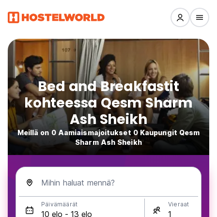
Bed and Breakfastit
kohteessa Qesm Sharm
Ash Sheikh
Meillä on 0 Aamiaismajoitukset 0 Kaupungit Qesm
Sharm Ash Sheikh
Mihin haluat mennä?
Päivämäärät
Vieraat