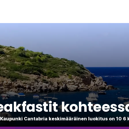
eakfastit kohteess
1 Kaupunki Cantabria keskimääräinen luokitus on 10 6