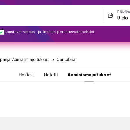
Päiväm
Joustavat varaus- ja ilmaiset perustusvaihtoehdot.
panja Aamiaismajoitukset
Cantabria
Hostellit
Hotellit
Aamiaismajoitukset