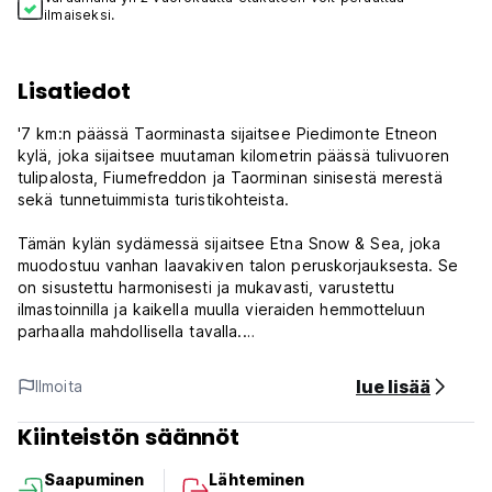
ilmaiseksi.
Lisatiedot
'7 km:n päässä Taorminasta sijaitsee Piedimonte Etneon
kylä, joka sijaitsee muutaman kilometrin päässä tulivuoren
tulipalosta, Fiumefreddon ja Taorminan sinisestä merestä
sekä tunnetuimmista turistikohteista.
Tämän kylän sydämessä sijaitsee Etna Snow & Sea, joka
muodostuu vanhan laavakiven talon peruskorjauksesta. Se
on sisustettu harmonisesti ja mukavasti, varustettu
ilmastoinnilla ja kaikella muulla vieraiden hemmotteluun
parhaalla mahdollisella tavalla.
lue lisää
Ilmoita
Huomaa: Maksu vain käteisellä saavuttaessa.
Ilmoitathan saapumisajasta.
Kiinteistön säännöt
Huomaa: Juna- ja bussitunnit sekä tarkat yhteensattumat
ovat meihin yhteydessä.
Saapuminen
Lähteminen