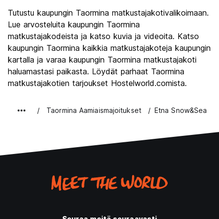
Kiertoajelu
8.8
Tutustu kaupungin Taormina matkustajakotivalikoimaan.
Kulttuuri
8.9
Lue arvosteluita kaupungin Taormina
Yöelämä
matkustajakodeista ja katso kuvia ja videoita. Katso
7.1
kaupungin Taormina kaikkia matkustajakoteja kaupungin
Rahanarvoinen
7.3
kartalla ja varaa kaupungin Taormina matkustajakoti
haluamastasi paikasta. Löydät parhaat Taormina
matkustajakotien tarjoukset Hostelworld.comista.
Taormina Aamiaismajoitukset
Etna Snow&Sea
Seuraa meitä seuraavasti