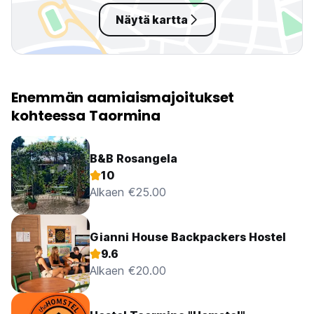
Näytä kartta
Enemmän aamiaismajoitukset
kohteessa Taormina
B&B Rosangela
10
Alkaen €25.00
Gianni House Backpackers Hostel
9.6
Alkaen €20.00