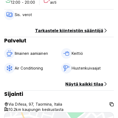
12:00 - 20:00
asti
Sisäänkirjautumisaika: klo 11.30 alkaen
Uloskirjautumisaika: klo 10.00 asti (Auto-translated from
original language)
Sis. verot
Tarkastele kiinteistön sääntöjä
Palvelut
Ilmainen aamiainen‎
Keittiö
Air Conditioning
Hiustenkuivaajat
Näytä kaikki tilaa
Sijainti
Via Difesa, 97, Taormina, Italia
10.2km kaupungin keskustasta