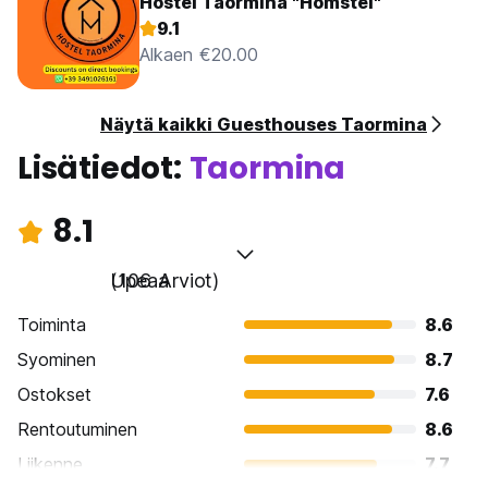
Hostel Taormina "Homstel"
9.1
Alkaen €20.00
Näytä kaikki Guesthouses Taormina
Lisätiedot:
Taormina
8.1
Upeaa
(106 Arviot)
Toiminta
8.6
Syominen
8.7
Ostokset
7.6
Rentoutuminen
8.6
Liikenne
7.7