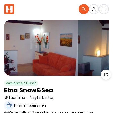
Aamiaismajoitukset
Etna Snow&Sea
Taormina · Näytä kartta
Ilmainen aamiainen‎
Varaamalla yli 2 vuorokautta etukäteen voit peruuttaa