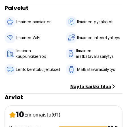
Palvelut
Ilmainen aamiainen‎
Ilmainen pysäköinti
Ilmainen WiFi
Ilmainen intenetyhteys
Ilmainen
Ilmainen
kaupunkikierros
matkatavarasäilytys
Lentokenttäkuljetukset
Matkatavarasäilytys
Näytä kaikki tilaa
Arviot
10
Erinomaista
(61)