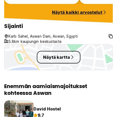
Nubian Village tour with Aya is a
station.
must if you ever stay!
Näytä kaikki arvostelut
Sijainti
Karb Sahel, Aswan Dam, Aswan, Egypti
5.8km kaupungin keskustasta
Näytä kartta
Enemmän aamiaismajoitukset
kohteessa Aswan
David Hostel
9.7