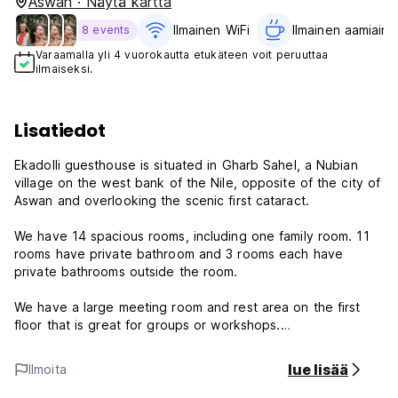
Aswan · Näytä kartta
Ilmainen WiFi
Ilmainen aamiaine
8 events
Varaamalla yli 4 vuorokautta etukäteen voit peruuttaa
ilmaiseksi.
Lisatiedot
Ekadolli guesthouse is situated in Gharb Sahel, a Nubian
village on the west bank of the Nile, opposite of the city of
Aswan and overlooking the scenic first cataract.
We have 14 spacious rooms, including one family room. 11
rooms have private bathroom and 3 rooms each have
private bathrooms outside the room.
We have a large meeting room and rest area on the first
floor that is great for groups or workshops.
We also offer a beautiful view of the Nile from our rooftop
lue lisää
Ilmoita
terrace.