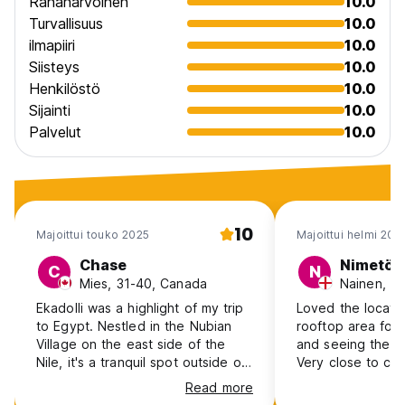
Rahanarvoinen
10.0
Turvallisuus
10.0
ilmapiiri
10.0
Siisteys
10.0
Henkilöstö
10.0
Sijainti
10.0
Palvelut
10.0
10
Majoittui touko 2025
Majoittui helmi 202
Chase
Nimetön
C
N
Mies, 31-40, Canada
Nainen, 31
Ekadolli was a highlight of my trip
Loved the locatio
to Egypt. Nestled in the Nubian
rooftop area for
Village on the east side of the
and seeing the s
Nile, it's a tranquil spot outside of
Very close to ca
the hustle and bustle of Aswan.
some nice indep
Read more
Hospitality was top notch and the
Abou tarek. Also 