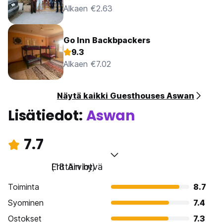
Alkaen €2.63
Go Inn Backbpackers
9.3
Alkaen €7.02
Näytä kaikki Guesthouses Aswan
Lisätiedot:
Aswan
7.7
Erittäin hyvä
(18 Arviot)
Toiminta
8.7
Syominen
7.4
Ostokset
7.3