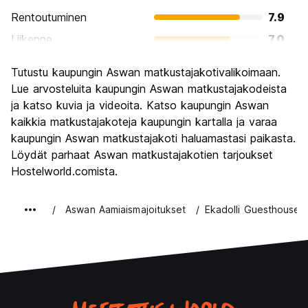
Rentoutuminen
7.9
Liikenne
7.0
Kiertoajelu
8.7
Tutustu kaupungin Aswan matkustajakotivalikoimaan.
Kulttuuri
8.6
Lue arvosteluita kaupungin Aswan matkustajakodeista
Yöelämä
ja katso kuvia ja videoita. Katso kaupungin Aswan
5.9
kaikkia matkustajakoteja kaupungin kartalla ja varaa
Rahanarvoinen
7.9
kaupungin Aswan matkustajakoti haluamastasi paikasta.
Löydät parhaat Aswan matkustajakotien tarjoukset
Hostelworld.comista.
Aswan Aamiaismajoitukset
Ekadolli Guesthouse -