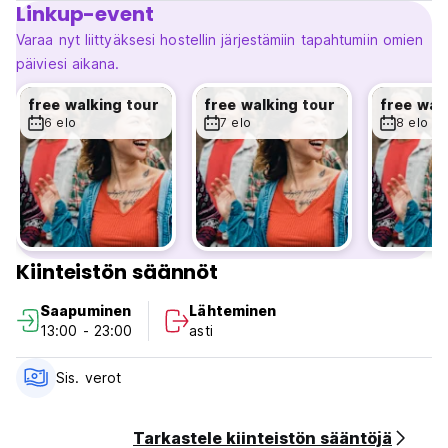
Linkup-event
Please note:
Cancellation policy: 72h advance notice
Varaa nyt liittyäksesi hostellin järjestämiin tapahtumiin omien
Late cancellation or noshow – one night charge
päiviesi aikana.
Payment upon arrival by cash only
Check in anytime
free walking tour
free walking tour
free wal
Check out before 13.00
6 elo
7 elo
8 elo
Breakfast included - Lunch and dinner provided for extra
fee
Taxes included
Kiinteistön säännöt
Saapuminen
Lähteminen
13:00 - 23:00
asti
Sis. verot
Tarkastele kiinteistön sääntöjä