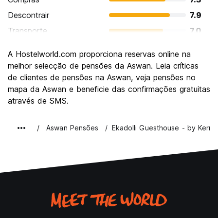
Descontrair
7.9
Transporte
7.0
Visitas turísticas
8.7
A Hostelworld.com proporciona reservas online na
Cultura
8.6
melhor selecção de pensões da Aswan. Leia críticas
Festas / vida noturna
de clientes de pensões na Aswan, veja pensões no
5.9
mapa da Aswan e beneficie das confirmações gratuitas
Custo-beneficio
7.9
através de SMS.
Aswan Pensões
Ekadolli Guesthouse - by Kerma 