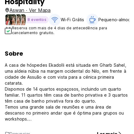
Hospitality
Aswan · Ver Mapa
Wi-Fi Grátis
Pequeno-almoço 
8 eventos
Reserva com mais de 4 dias de antecedência para
cancelamento gratuito.
Sobre
A casa de hóspedes Ekadolli está situada em Gharb Sahel,
uma aldeia núbia na margem ocidental do Nilo, em frente à
cidade de Assuão e com vista para a cénica primeira
catarata.
Dispomos de 14 quartos espaçosos, incluindo um quarto
familiar. 11 quartos têm casa de banho privativa e 3 quartos
têm casa de banho privativa fora do quarto.
Temos uma grande sala de reuniões e uma área de
descanso no primeiro andar que é óptima para grupos ou
workshops.
Também oferecemos uma bela vista do Nilo a partir do
nosso terraço no último piso.
Denunciar