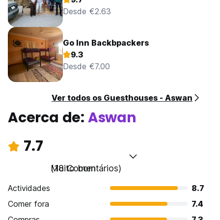
Desde €2.63
Go Inn Backbpackers
9.3
Desde €7.00
Ver todos os Guesthouses - Aswan
Acerca de:
Aswan
7.7
Muito bom
(18 Comentários)
Actividades
8.7
Comer fora
7.4
Compras
7.3