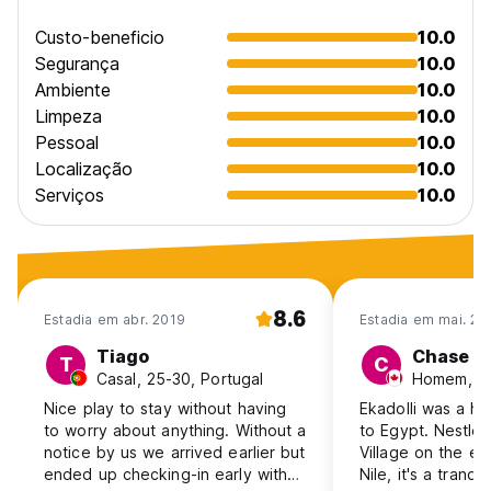
Custo-beneficio
10.0
Segurança
10.0
Ambiente
10.0
Limpeza
10.0
Pessoal
10.0
Localização
10.0
Serviços
10.0
8.6
Estadia em abr. 2019
Estadia em mai. 20
Tiago
Chase
T
C
Casal, 25-30, Portugal
Homem, 31
Nice play to stay without having
Ekadolli was a hig
to worry about anything. Without a
to Egypt. Nestled
notice by us we arrived earlier but
Village on the ea
ended up checking-in early with
Nile, it's a tranqu